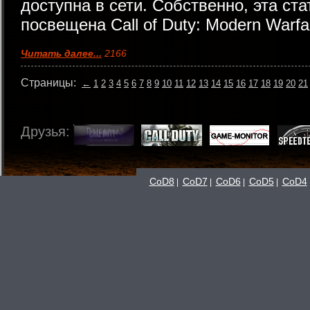
доступна в сети. Собственно, эта ст
посвещена Call of Duty: Modern Warfar
Читать далее...
2166
Страницы:
←
1
2
3
4
5
6
7
8
9
10
11
12
13
14
15
16
17
18
19
20
21
Друзья:
CoD8
CoD7
CoD6
CoD5
CoD4
|
|
|
|