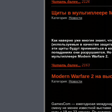
Читать далее...
2126
Щиты в мультиплеере M
Новости
Категория:
Как наверно уже многие знают, ч
(используемые в качестве защит
эти щиты будут применяться в ко
попаданиях они разрушаются. Но 
мультиплеере Modern Warfare 2.
Читать далее...
2163
Modern Warfare 2 на в
Новости
Категория:
GamesCom — ежегодноая междунаро
смену не менее известной выставк
году, с 19 по 23 августа. По задумк