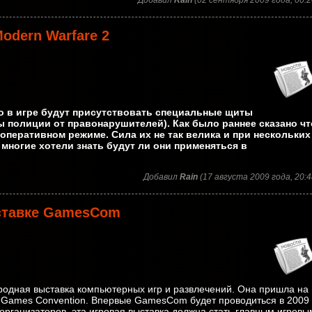
Добавил
Rain
(02 сентября 2009 года, 00:2
odern Warfare 2
то в игре будут присутствовать специальные щиты
ы полиции от правонарушителей). Как было раннее сказано чт
оперативном режиме. Сила их не так велика и при нескольких
многие хотели знать будут ли они применяться в
Добавил
Rain
(17 августа 2009 года, 20:4
ыставке GamesCom
дная выставка компьютерных игр и развлечений. Она пришла на
е Games Convention. Впервые GamesCom будет проводиться в 2009
е организаторов, эта игровая выставка должна стать главным игровы