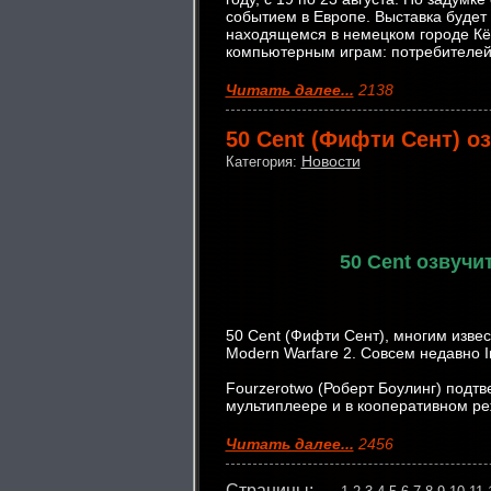
событием в Европе. Выставка будет
находящемся в немецком городе К
компьютерным играм: потребителей,
Читать далее...
2138
50 Cent (Фифти Сент) о
Новости
Категория:
50 Cent озвучи
50 Cent (Фифти Сент), многим извес
Modern Warfare 2. Совсем недавно In
Fourzerotwo (Роберт Боулинг) подтв
мультиплеере и в кооперативном р
Читать далее...
2456
Страницы: