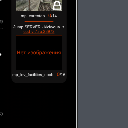
0
mp_carentan
/14
3)
Jump SERVER - kickyoua..s
cod-vr7.ru:28972
0
mp_lev_facilities_noob
/16
7)