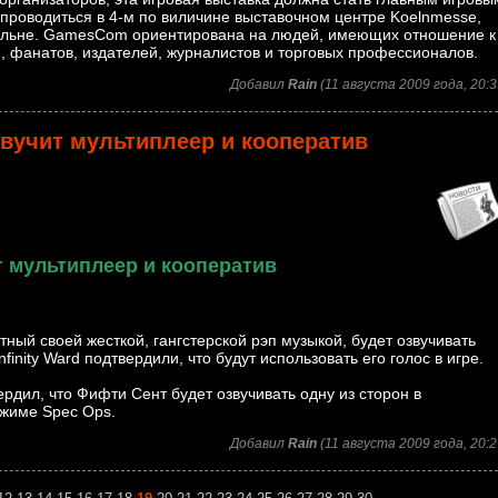
 проводиться в 4-м по виличине выставочном центре Koelnmesse,
ёльне. GamesCom ориентирована на людей, имеющих отношение к
 фанатов, издателей, журналистов и торговых профессионалов.
Добавил
Rain
(11 августа 2009 года, 20:3
звучит мультиплеер и кооператив
т мультиплеер и кооператив
тный своей жесткой, гангстерской рэп музыкой, будет озвучивать
finity Ward подтвердили, что будут использовать его голос в игре.
ердил, что Фифти Сент будет озвучивать одну из сторон в
ежиме Spec Ops.
Добавил
Rain
(11 августа 2009 года, 20:2