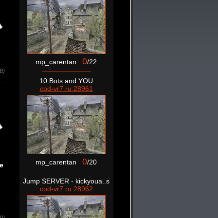
0
mp_carentan
/22
8)
10 Bots and YOU
cod-vr7.ru:28961
0
mp_carentan
/20
е
Jump SERVER - kickyoua..s
cod-vr7.ru:28962