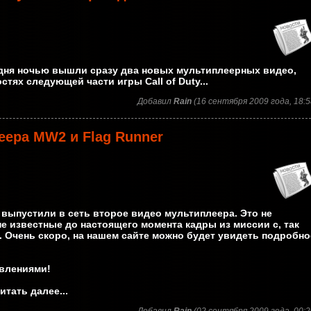
годня ночью вышли сразу два новых мультиплеерных видео,
ях следующей части игры Call of Duty...
Добавил
Rain
(16 сентября 2009 года, 18:5
еера MW2 и Flag Runner
d выпустили в сеть второе видео мультиплеера. Это не
не известные до настоящего момента кадры из миссии c, так
 Очень скоро, на нашем сайте можно будет увидеть подробно
овлениями!
тать далее...