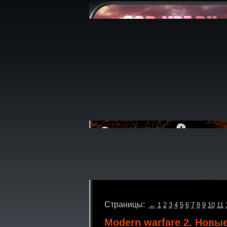
Страницы:
←
1
2
3
4
5
6
7
8
9
10
11
Modern warfare 2. Новы