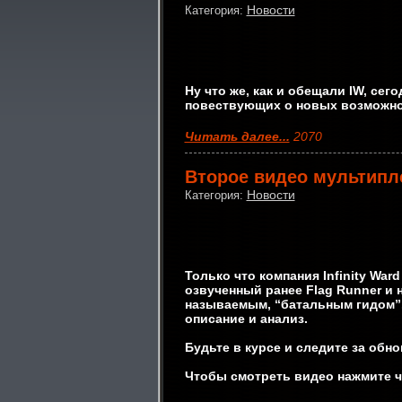
Новости
Категория:
Ну что же, как и обещали IW, се
повествующих о новых возможност
Читать далее...
2070
Второе видео мультипл
Новости
Категория:
Только что компания Infinity War
озвученный ранее Flag Runner и 
называемым, “батальным гидом”.
описание и анализ.
Будьте в курсе и следите за обн
Чтобы смотреть видео нажмите чи