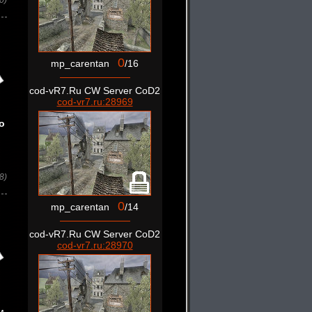
0)
0
mp_carentan
/16
cod-vR7.Ru CW Server CoD2
cod-vr7.ru:28969
о
8)
0
mp_carentan
/14
cod-vR7.Ru CW Server CoD2
cod-vr7.ru:28970
м