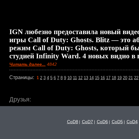
IGN любезно предоставила новый видео
игры Call of Duty: Ghosts. Blitz — это
режим Call of Duty: Ghosts, который б
студией Infinity Ward. 4 новых видио в
Читать далее...
4842
Страницы:
1
2
3
4
5
6
7
8
9
10
11
12
13
14
15
16
17
18
19
20
21
22
Друзья:
CoD8
CoD7
CoD6
CoD5
CoD4
|
|
|
|