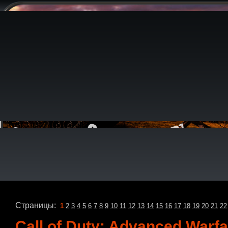
Страницы:
1
2
3
4
5
6
7
8
9
10
11
12
13
14
15
16
17
18
19
20
21
22
Call of Duty: Advanced War