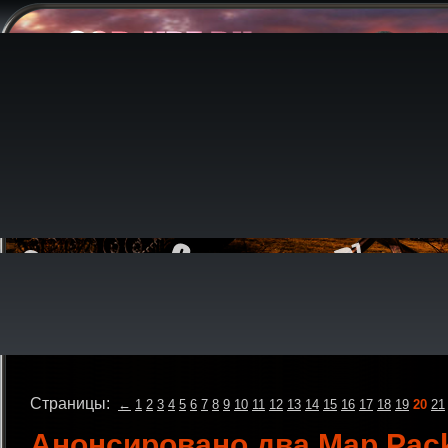
Страницы:
←
1
2
3
4
5
6
7
8
9
10
11
12
13
14
15
16
17
18
19
20
21
Анонсировано два Map Pac