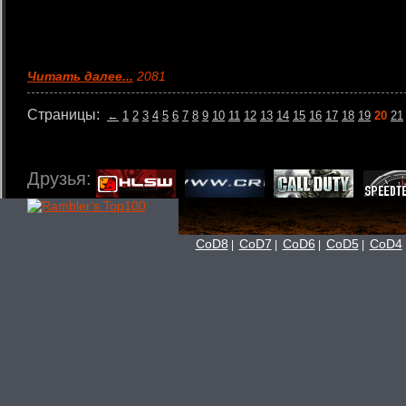
Читать далее...
2081
Страницы:
←
1
2
3
4
5
6
7
8
9
10
11
12
13
14
15
16
17
18
19
20
21
Друзья:
CoD8
CoD7
CoD6
CoD5
CoD4
|
|
|
|