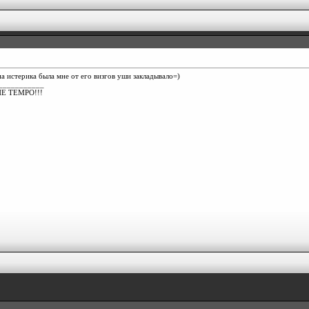
на истерика была мне от его визгов уши закладывало=)
___________
E TEMPO!!!