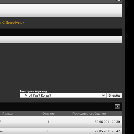
. С-Петербург.
»
Быстрый переход
Раздел
Ответов
Последнее сообщение
?
4
30.06.2011
20:30
ка
6
27.05.2011
20:42