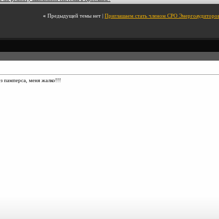
«
Предыдущей темы нет
|
Приглашаем стать членом СРО Энергоаудиторов
ез памперса, меня жалко!!!