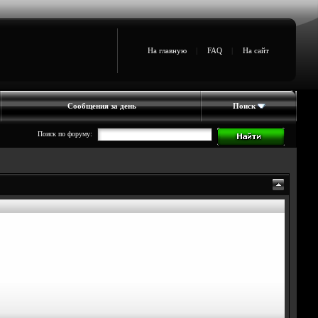
На главную
|
FAQ
|
На сайт
Сообщения за день
Поиск
Поиск по форуму: