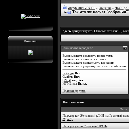
Форум cod-vR7.Ru
»
Общение
»
Что? Где?
Так что же насчет "собрания"
Здесь присутствуют: 1
(пользователей: 0 , гост
Копилка
Ваши права в разделе
Вы
не можете
создавать новые темы
Вы
не можете
отвечать в темах
Вы
не можете
прикреплять вложения
Вы
не можете
редактировать свои сообщения
BB коды
Вкл.
Смайлы
Вкл.
[IMG]
код
Вкл.
HTML код
Выкл.
Правила форума
Похожие темы
Тема
Подъезд к г. Жуковский (ЛИИ им.Громова) нов
"Урал")
Петя рисует на "Русском" IPADe