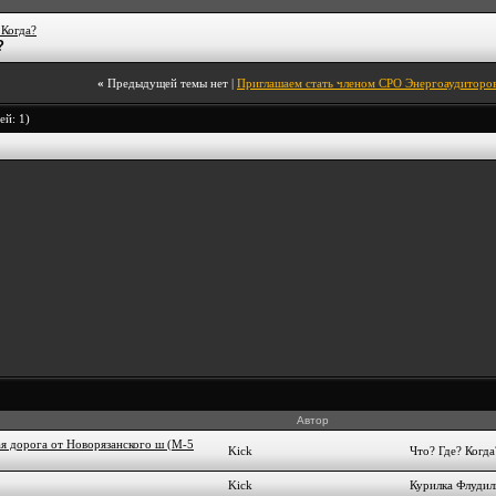
 Когда?
?
«
Предыдущей темы нет
|
Приглашаем стать членом СРО Энергоаудиторов
ей: 1)
Автор
ая дорога от Новорязанского ш (М-5
Kick
Что? Где? Когда
Kick
Курилка Флудил