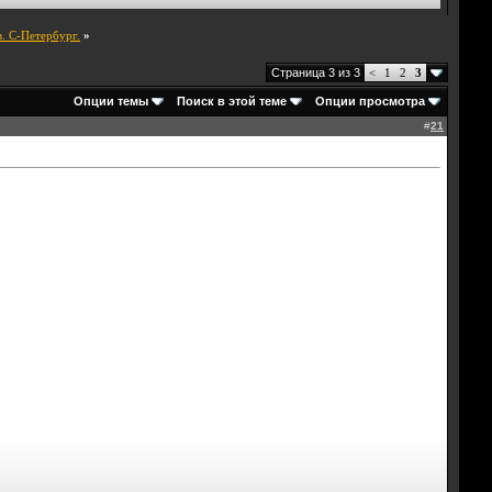
. С-Петербург.
»
Страница 3 из 3
<
1
2
3
Опции темы
Поиск в этой теме
Опции просмотра
#
21