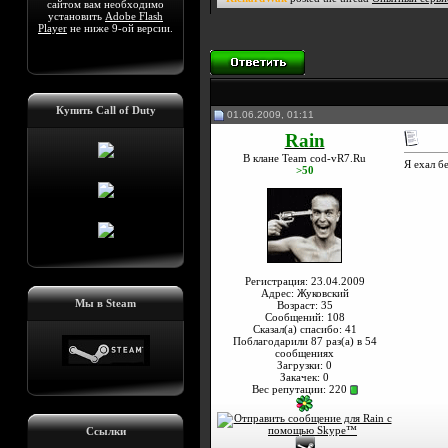
сайтом вам необходимо
установить
Adobe Flash
Player
не ниже 9-ой версии.
Купить Call of Duty
01.06.2009, 01:11
Rain
В клане Team cod-vR7.Ru
Я ехал б
>50
Регистрация: 23.04.2009
Адрес: Жуковский
Мы в Steam
Возраст: 35
Сообщений: 108
Сказал(а) спасибо: 41
Поблагодарили 87 раз(а) в 54
сообщениях
Загрузки: 0
Закачек: 0
Вес репутации:
220
Ссылки