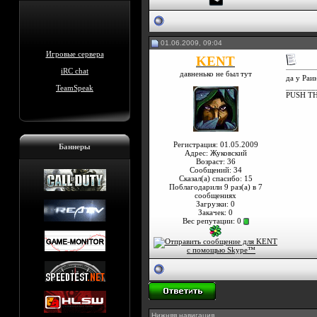
01.06.2009, 09:04
Игровые сервера
KENT
iRC chat
давненько не был тут
да у Раи
_______
TeamSpeak
PUSH TH
Регистрация: 01.05.2009
Баннеры
Адрес: Жуковский
Возраст: 36
Сообщений: 34
Сказал(а) спасибо: 15
Поблагодарили 9 раз(а) в 7
сообщениях
Загрузки: 0
Закачек: 0
Вес репутации:
0
Нижняя навигация