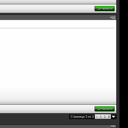
#
22
Страница 3 из 3
<
1
2
3