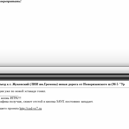
 перепрятать!
ъезд к г. Жуковский (ЛИИ им.Громова) новая дорога от Новорязанского ш (М-5 "Ур
дня уже по новой эстакаде гонял.
___________
 жизнь ИГРА!!!
рафика получше, сюжет отстой и кнопка SAVE постоянно западает.
ашего проекта
http://cod-vr7.ru