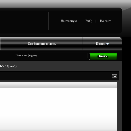
На главную
|
FAQ
|
На сайт
Сообщения за день
Поиск
Поиск по форуму:
М-5 "Урал")