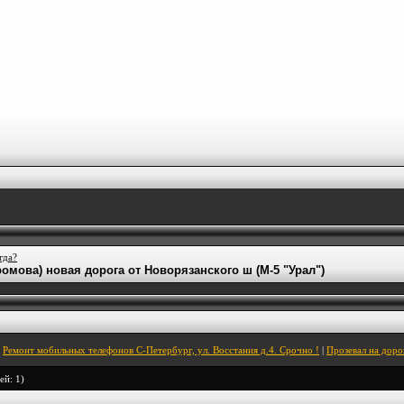
гда?
омова) новая дорога от Новорязанского ш (М-5 "Урал")
Ремонт мобильных телефонов С-Петербург, ул. Восстания д.4. Срочно !
|
Прозевал на дор
ей: 1)