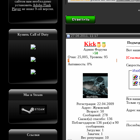
сайтом вам необходимо
установить
Adobe Flash
Player
не ниже 9-ой версии.
«
Купить Call of Duty
27.06.2011, 11:17
Kick
Подъезд
Админ Форума
Вот наше
>50
Очки: 25,005, Уровень: 95
[Ссылка
Активность: 0%
Скорост
Изо
Мы в Steam
_______
Вся наша
Только г
Регистрация: 22.04.2009
Адрес: Жуковский
Адрес н
Возраст: 50
Сообщений: 278
Сказал(а) спасибо: 136
Поблагодарили 136 раз(а) в 90
Последни
сообщениях
Загрузки: 1
Закачек: 1
Ссылки
Вес репутации:
10