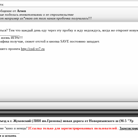
та:
общение от
Arson
ше поделись впеяатлениями о ее строительстве
от например ах*еваю от того какая пробочка получилась!!!
ться? Тем что каждый день еду через эту пробку и жду недождусь, когда же откроют новую
___________
 жизнь ИГРА!!!
рафика получше, сюжет отстой и кнопка SAVE постоянно западает.
ашего проекта
http://cod-vr7.ru
ъезд к г. Жуковский (ЛИИ им.Громова) новая дорога от Новорязанского ш (М-5 "Ур
еме "кино и немцы"
[Ссылка только для зарегистрированных пользователей .
Зарегистрир
___________
я и искать