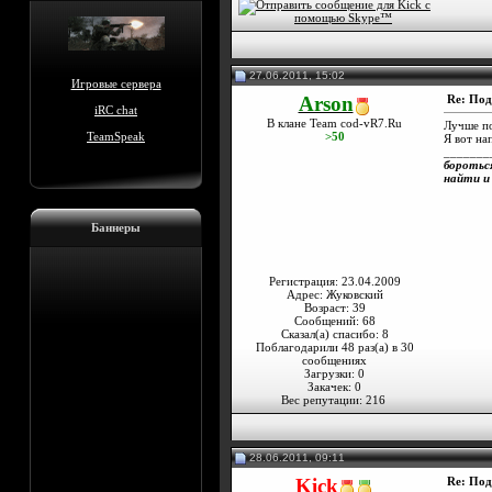
27.06.2011, 15:02
Игровые сервера
Arson
Re: Под
iRC chat
В клане Team cod-vR7.Ru
Лучше по
TeamSpeak
>50
Я вот на
_______
боротьс
найти и
Баннеры
Регистрация: 23.04.2009
Адрес: Жуковский
Возраст: 39
Сообщений: 68
Сказал(а) спасибо: 8
Поблагодарили 48 раз(а) в 30
сообщениях
Загрузки: 0
Закачек: 0
Вес репутации:
216
28.06.2011, 09:11
Kick
Re: Под