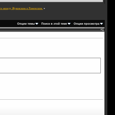
оге между Жуковским и Раменским.
»
Опции темы
Поиск в этой теме
Опции просмотра
#
1