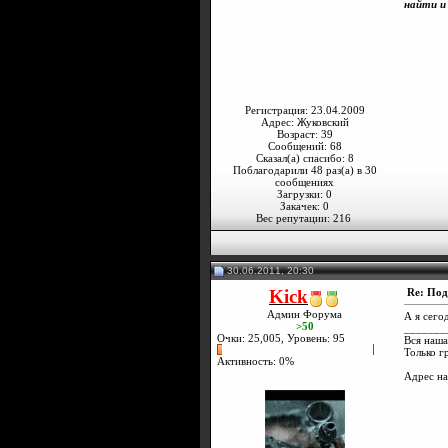
найти и
Регистрация: 23.04.2009
Адрес: Жуковский
Возраст: 39
Сообщений: 68
Сказал(а) спасибо: 8
Поблагодарили 48 раз(а) в 30
сообщениях
Загрузки: 0
Закачек: 0
Вес репутации:
216
30.06.2011, 20:30
Kick
Re: Под
Админ Форума
А я сего
>50
_______
Очки: 25,005, Уровень: 95
Вся наша
Только г
Активность: 0%
Адрес н