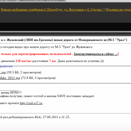
Ремонт мобильных телефонов С-Петербург, ул. Восстания д.4. Срочно !
|
Прозевал на дор
 к г. Жуковский (ЛИИ им.Громова) новая дорога от Новорязанского ш (М-5 "Урал")
л сегодня видео про новую дорогу от М-5 "Урал" до Жуковского.
 только для зарегистрированных пользователей .
Зарегистрироваться сейчас ...
]
ь движения
120 км/час
расстояние
7 км
. Даже разогнаться не успеешь )))
бражения
1.jpg
(59.5 Кб, 2 просмотров)
Maks_2011.jpg
(72.8 Кб, 3 просмотров)
___________
 жизнь ИГРА!!!
рафика получше, сюжет отстой и кнопка SAVE постоянно западает.
ашего проекта
http://cod-vr7.ru
й раз редактировалось Kick; 27.06.2011 в
11:25
..