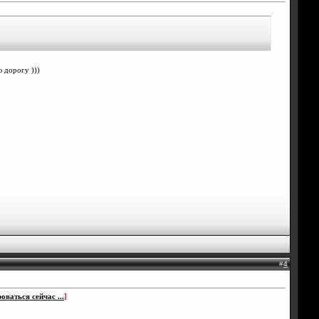
 дорогу )))
#
4
оваться сейчас ...
]