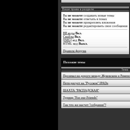
Ваши права в разделе
Вы
не можете
создавать новые темы
Вы
не можете
отвечать в темах
Вы
не можете
прикреплять вложения
Вы
не можете
редактировать свои сообщения
BB коды
Вкл.
Смайлы
Вкл.
[IMG]
код
Вкл.
HTML код
Выкл.
Правила форума
Похожие темы
Тема
Прозевал на дороге между Жуковским и Рамен
Петя рисует на "Русском" IPADe
ШАХТА "РАСПАДСКАЯ"
Турнир "For our Friends"
Так что же насчет "собрания"?