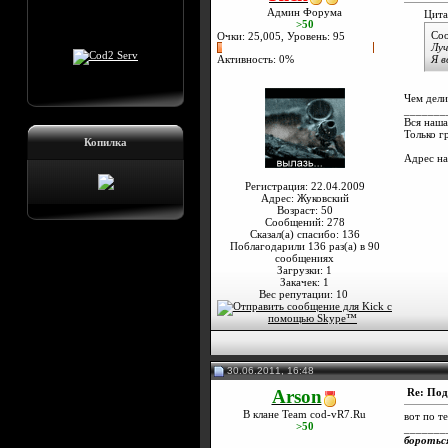
Админ Форума
Цита
>50
Со
Очки: 25,005, Уровень: 95
Луч
Активность: 0%
Я в
Чем дели
_______
Вся наша
Только г
Копилка
Адрес н
Регистрация: 22.04.2009
Адрес: Жуковский
Возраст: 50
Сообщений: 278
Сказал(а) спасибо: 136
Поблагодарили 136 раз(а) в 90
сообщениях
Загрузки: 1
Закачек: 1
Вес репутации:
10
30.06.2011, 16:48
Arson
Re: Под
В клане Team cod-vR7.Ru
вот по т
>50
_______
боротьс