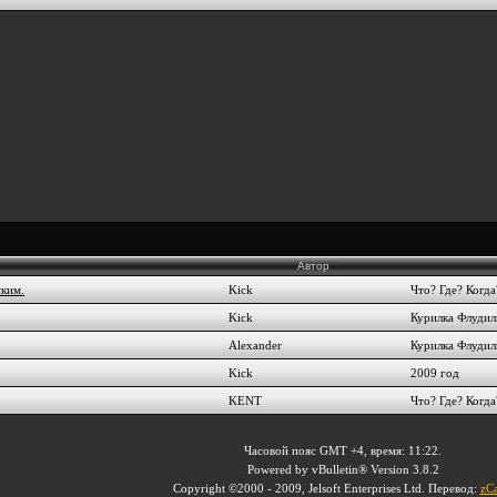
Автор
ским.
Kick
Что? Где? Когда
Kick
Курилка Флудил
Alexander
Курилка Флудил
Kick
2009 год
KENT
Что? Где? Когда
Часовой пояс GMT +4, время:
11:22
.
Powered by vBulletin® Version 3.8.2
Copyright ©2000 - 2009, Jelsoft Enterprises Ltd. Перевод:
zCa