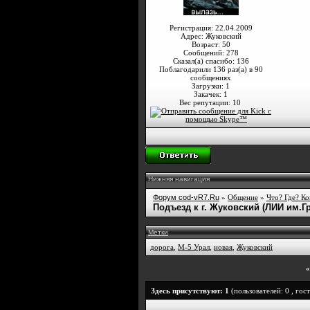
Регистрация: 22.04.2009
Адрес: Жуковский
Возраст: 50
Сообщений: 278
Сказал(а) спасибо: 136
Поблагодарили 136 раз(а) в 90
сообщениях
Загрузки: 1
Закачек: 1
Вес репутации:
10
Нижняя навигация
Форум cod-vR7.Ru
»
Общение
»
Что? Где? Ко
Подъезд к г. Жуковский (ЛИИ им.Гр
Метки
дорога
,
М-5 Урал
,
новая
,
Жуковский
«
Здесь присутствуют: 1
(пользователей: 0 , гост