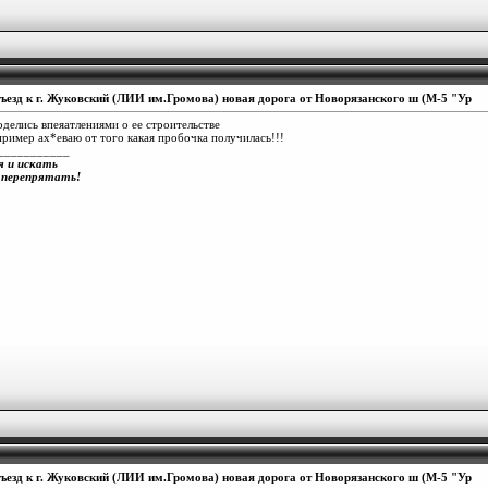
ъезд к г. Жуковский (ЛИИ им.Громова) новая дорога от Новорязанского ш (М-5 "Ур
делись впеяатлениями о ее строительстве
пример ах*еваю от того какая пробочка получилась!!!
___________
я и искать
 перепрятать!
ъезд к г. Жуковский (ЛИИ им.Громова) новая дорога от Новорязанского ш (М-5 "Ур