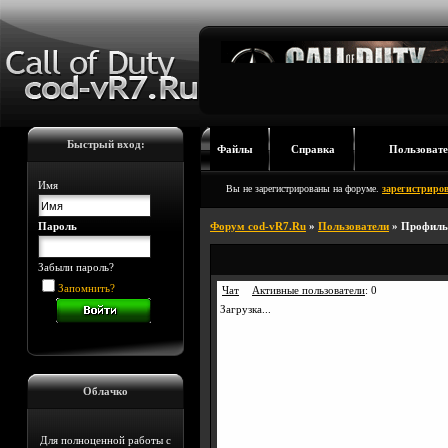
Быстрый вход:
Файлы
Справка
Пользовате
Имя
Вы не зарегистрированы на форуме.
зарегистриров
Пароль
Форум cod-vR7.Ru
»
Пользователи
» Профиль
Забыли пароль?
Запомнить?
Чат
Активные пользователи
:
0
Загрузка...
Облачко
Для полноценной работы с