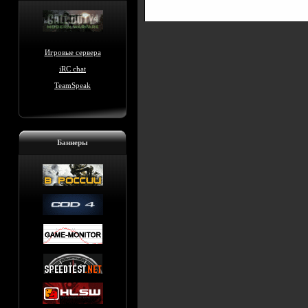
Игровые сервера
iRC chat
TeamSpeak
Баннеры