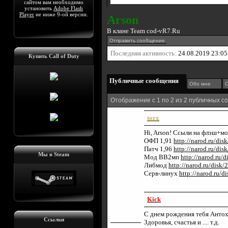
сайтом вам необходимо
установить
Adobe Flash
Player
не ниже 9-ой версии.
Arson
В клане Team cod-vR7.Ru
Отправить сообщение
Последняя активность:
24.08.2019
23:05
Купить Call of Duty
Публичные сообщения
Обо мне
С
Отображение с 1 по
2
из
2
публичных с
torx
Hi, Arson! Ссыли на флэш+
ОФП 1,91
http://narod.ru/di
Патч 1,96
http://narod.ru/di
Мы в Steam
Мод ВВ2мп
http://narod.ru/
Либмод
http://narod.ru/disk
Серв-линух
http://narod.ru/d
Kick
С днем рождения тебя Антоха
Ссылки
Здоровья, счастья и .... т.д.