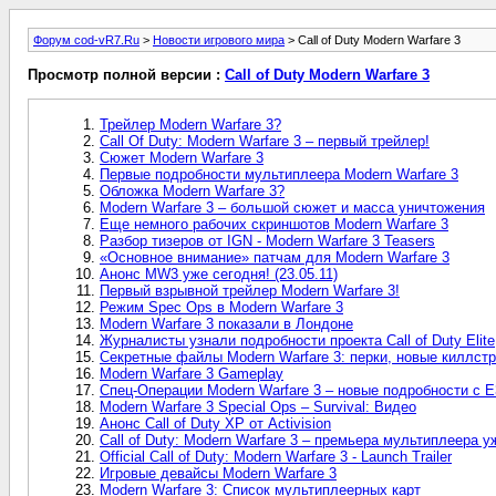
Форум cod-vR7.Ru
>
Новости игрового мира
> Call of Duty Modern Warfare 3
Просмотр полной версии :
Call of Duty Modern Warfare 3
Трейлер Modern Warfare 3?
Call Of Duty: Modern Warfare 3 – первый трейлер!
Сюжет Modern Warfare 3
Первые подробности мультиплеерa Modern Warfare 3
Обложка Modern Warfare 3?
Modern Warfare 3 – большой сюжет и масса уничтожения
Еще немного рабочих скриншотов Modern Warfare 3
Разбор тизеров от IGN - Modern Warfare 3 Teasers
«Основное внимание» патчам для Modern Warfare 3
Анонс MW3 уже сегодня! (23.05.11)
Первый взрывной трейлер Modern Warfare 3!
Режим Spec Ops в Modern Warfare 3
Modern Warfare 3 показали в Лондоне
Журналисты узнали подробности проекта Call of Duty Elite
Секретные файлы Modern Warfare 3: перки, новые киллстр
Modern Warfare 3 Gameplay
Спец-Операции Modern Warfare 3 – новые подробности с Е
Modern Warfare 3 Special Ops – Survival: Видео
Анонс Call of Duty XP от Activision
Call of Duty: Modern Warfare 3 – премьера мультиплеера
Official Call of Duty: Modern Warfare 3 - Launch Trailer
Игровые девайсы Modern Warfare 3
Modern Warfare 3: Список мультиплеерных карт