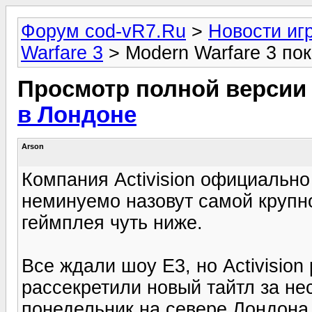
Форум cod-vR7.Ru
>
Новости иг
Warfare 3
> Modern Warfare 3 по
Просмотр полной версии
в Лондоне
Arson
Компания Activision официально 
неминуемо назовут самой крупно
геймплея чуть ниже.
Все ждали шоу Е3, но Activisio
рассекретили новый тайтл за не
понедельник на севере Лондона 