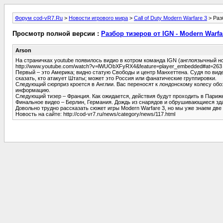
Форум cod-vR7.Ru
>
Новости игрового мира
>
Call of Duty Modern Warfare 3
> Раз
Просмотр полной версии :
Разбор тизеров от IGN - Modern Warfa
Arson
На страничках youtube появилось видио в котром команда IGN (англоязычный 
http://www.youtube.com/watch?v=lWUObXFyRX4&feature=player_embedded#at=263
Первый – это Америка; видно статую Свободы и центр Манхеттена. Судя по видео
сказать, кто атакует Штаты; может это Россия или фанатические группировки.
Следующий сюрприз кроется в Англии. Вас переносят к лондонскому колесу обо
информацию.
Следующий тизер – Франция. Как ожидается, действия будут проходить в Париже
Финальное видео – Берлин, Германия. Дождь из снарядов и обрушивающиеся здани
Довольно трудно рассказать сюжет игры Modern Warfare 3, но мы уже знаем две
Новость на сайте: http://cod-vr7.ru/news/category/news/117.html