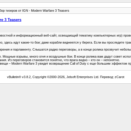
бор тизеров от IGN - Modern Warfare 3 Teasers
re 3 Teasers
новостной и информационный веб-сайт, освещающий тематику компьютерных игр) пров
, здесь идут какие-то бои; даже корабли виднеются у берега. Если вы проследите тра
зрения и парламенту. Слышатся радио переговоры, а в конце ролика прозвучит небол
. Мощные взрывы, много огня и воздушные бои. В конце ролика вам дадут совет испол
я. Из переговоров становится понятно, что врага видно – кто он – непонятно.
 вещи – Modern Warfare 3 увидит возвращение Call of Duty с еще большим эффектом пр
vBulletin® v3.8.2, Copyright ©2000-2026, Jelsoft Enterprises Ltd. Перевод: zCarot