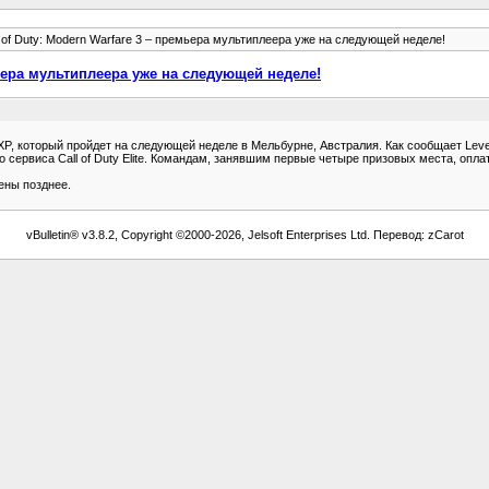
l of Duty: Modern Warfare 3 – премьера мультиплеера уже на следующей неделе!
емьера мультиплеера уже на следующей неделе!
 XP, который пройдет на следующей неделе в Мельбурне, Австралия. Как сообщает Lev
 сервиса Call of Duty Elite. Командам, занявшим первые четыре призовых места, оплат
ены позднее.
vBulletin® v3.8.2, Copyright ©2000-2026, Jelsoft Enterprises Ltd. Перевод: zCarot