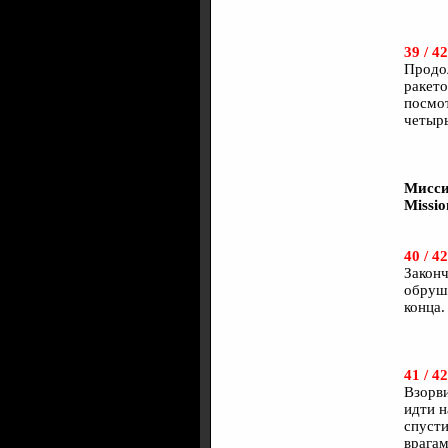
39 / 42
Продол
ракето
посмот
четыр
Мисси
Missio
40 / 42
Законч
обруши
конца.
41 / 42
Взорви
идти н
спусти
врагам