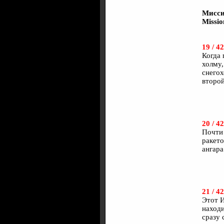
Мисси
Missio
19 / 42
Когда 
холму,
снегох
второй
20 / 42
Почти 
ракето
ангара
21 / 42
Этот И
находи
сразу 