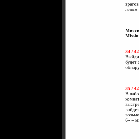
врагов
левом 
Мисси
Missio
34 / 42
Выйдит
будет 
обнар
35 / 42
В лабо
комнат
выстре
войдет
возьме
6» – м