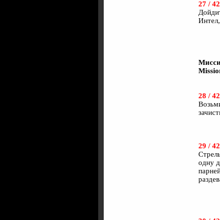
27 / 42
Дойдит
Интел,
Мисси
Missi
28 / 42
Возьми
зачист
29 / 42
Стрель
одну д
парней
раздев