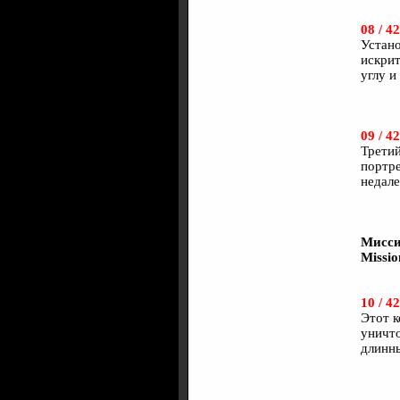
08 / 42
Устано
искрит
углу и
09 / 42
Третий
портре
недале
Мисси
Missio
10 / 42
Этот к
уничто
длинн