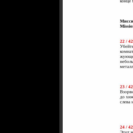
конце 
Мисси
Missio
22 / 42
Убейте
комнат
жующег
неболь
металл
23 / 42
Взорви
до хиж
слева 
24 / 42
Этот м