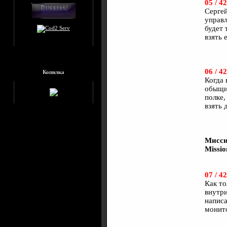
05 / 42
Сергей
управл
будет 
взять 
06 / 42
Копилка
Когда 
обыщит
полке,
взять 
Мисси
Missio
07 / 42
Как то
внутри
написа
монит