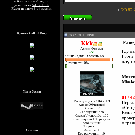
сайтом вам необходимо
установить
Adobe Flash
Player
не ниже 9-ой версии.
«
CoD BO: Д
Купить Call of Duty
26.05.2011, 10:01
Kick
Разве
Админ Форума
Где на
>50
Очки: 25,005, Уровень: 95
Всего 
все, т
Активность: 0%
Мисси
Missio
Мы в Steam
01 / 42
Регистрация: 22.04.2009
Первый
Адрес: Жуковский
«Сегод
Возраст: 50
Сообщений: 278
Вудсом
Сказал(а) спасибо: 136
провер
Поблагодарили 136 раз(а) в 90
и гран
сообщениях
Загрузки: 1
Ссылки
Закачек: 1
Вес репутации:
10