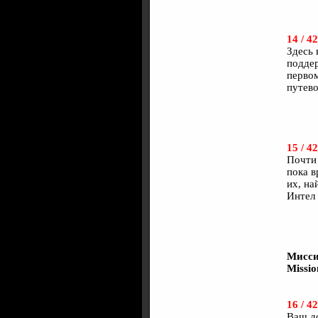
14 / 42
Здесь 
поддер
первом
путево
15 / 42
Почти 
пока в
их, на
Интел 
Мисси
Missi
16 / 42
Ваш до