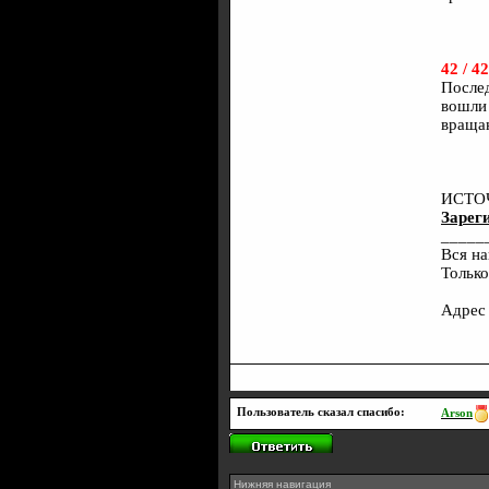
42 / 42
Послед
вошли 
враща
ИСТО
Зареги
_____
Вся на
Только
Адрес
Пользователь сказал cпасибо:
Arson
Нижняя навигация