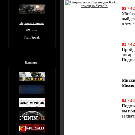
02 / 42
Убейте
выйдет
Игровые сервера
в эту 
iRC chat
TeamSpeak
03 / 42
Пройди
ангаре
Подни
Баннеры
Мисси
Missio
04 / 42
Подожд
вы под
захват