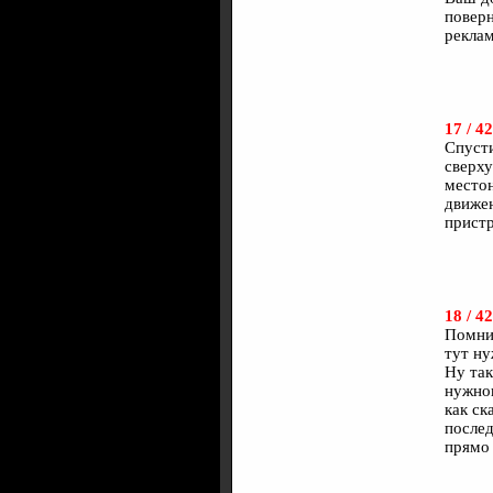
поверн
реклам
17 / 42
Спусти
сверху
местон
движен
пристр
18 / 42
Помнит
тут ну
Ну так
нужног
как ск
послед
прямо 