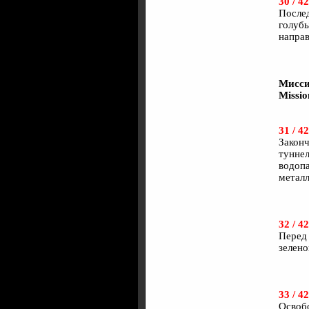
30 / 42
Послед
голуб
направ
Мисси
Missio
31 / 42
Законч
туннел
водопа
металл
32 / 42
Перед 
зелено
33 / 42
Освобо