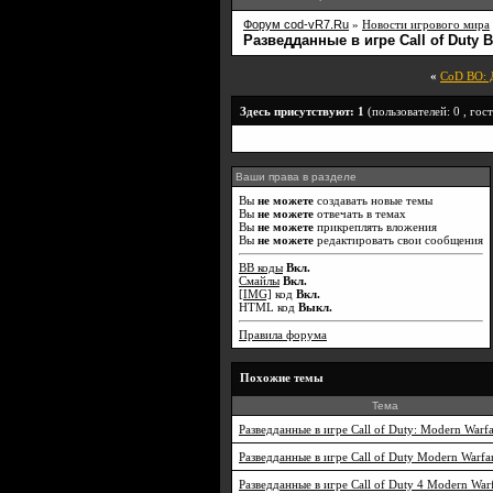
Форум cod-vR7.Ru
»
Новости игрового мира
Разведданные в игре Call of Duty 
«
CoD BO: Д
Здесь присутствуют: 1
(пользователей: 0 , гост
Ваши права в разделе
Вы
не можете
создавать новые темы
Вы
не можете
отвечать в темах
Вы
не можете
прикреплять вложения
Вы
не можете
редактировать свои сообщения
BB коды
Вкл.
Смайлы
Вкл.
[IMG]
код
Вкл.
HTML код
Выкл.
Правила форума
Похожие темы
Тема
Разведданные в игре Call of Duty: Modern Warfa
Разведданные в игре Call of Duty Modern Warfa
Разведданные в игре Call of Duty 4 Modern War