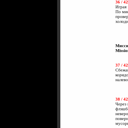
36 / 42
Играя 
По мис
провер
холоди
Мисси
Missio
37 / 42
Сбежав
коридо
налево
38 / 42
Через 
флэшбе
неверо
поверн
мусор