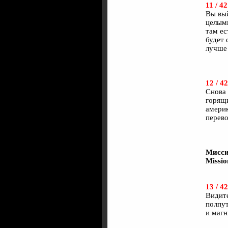
11 / 42
Вы вый
целыми
там ес
будет 
лучше 
12 / 42
Снова 
горящи
америк
перево
Мисси
Missio
13 / 42
Видите
полпут
и магн