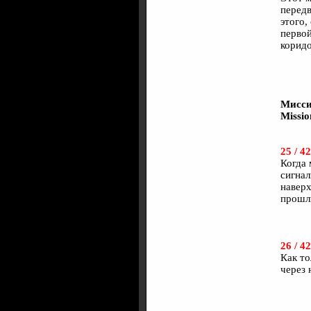
передв
этого,
первой
коридо
Мисси
Missio
25 / 42
Когда 
сигнал
наверх
прошл
26 / 42
Как то
через 