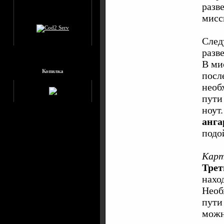
разв
мисси
След
разв
В ми
Копилка
посл
необ
пути
ноут
анга
подой
Карт
Трет
нахо
Необ
пути
можн