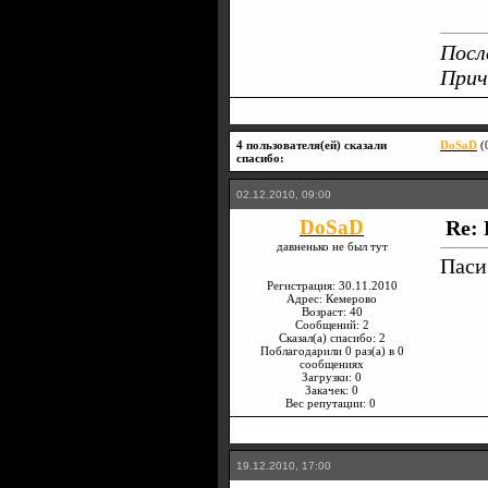
Посл
Прич
4 пользователя(ей) сказали
DoSaD
(
cпасибо:
02.12.2010, 09:00
DoSaD
Re: 
давненько не был тут
Пас
Регистрация: 30.11.2010
Адрес: Кемерово
Возраст: 40
Сообщений: 2
Сказал(а) спасибо: 2
Поблагодарили 0 раз(а) в 0
сообщениях
Загрузки: 0
Закачек: 0
Вес репутации:
0
19.12.2010, 17:00