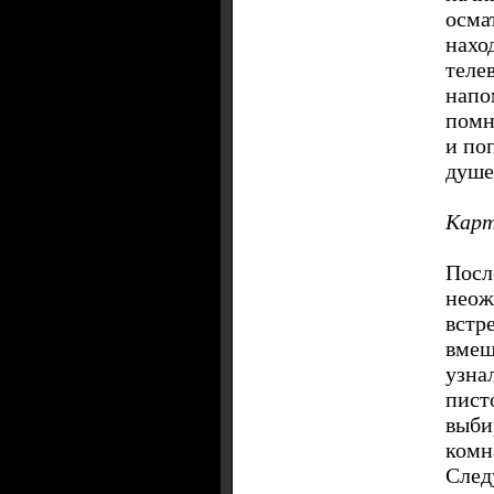
осма
нахо
теле
напо
помн
и по
душе
Карт
Посл
неож
встр
вмеш
узна
пист
выбир
комн
След