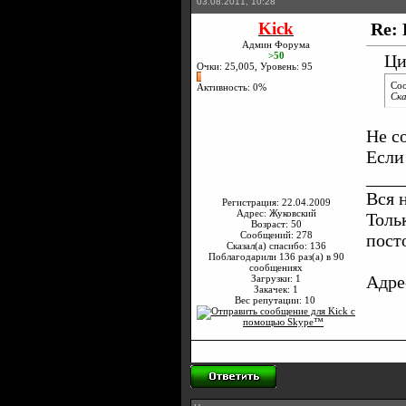
03.08.2011, 10:28
Kick
Re: 
Админ Форума
>50
Ци
Очки: 25,005, Уровень: 95
Со
Активность: 0%
Ска
Не с
Если
____
Вся 
Регистрация: 22.04.2009
Адрес: Жуковский
Толь
Возраст: 50
Сообщений: 278
пост
Сказал(а) спасибо: 136
Поблагодарили 136 раз(а) в 90
сообщениях
Адре
Загрузки: 1
Закачек: 1
Вес репутации:
10