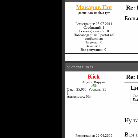
Макаров Ган
Re: 
давненько не был тут
Боль
Регистрация: 05.07.2011
Сообщений: 1
Сказал(а) спасибо: 0
Поблагодарили 0 раз(а) в 0
сообщениях
Загрузки: 0
Закачек: 0
Вес репутации:
0
05.07.2011, 20:27
Kick
Re: 
Админ Форума
>50
Ци
Очки: 25,005, Уровень: 95
Со
Активность: 0%
Бол
Ну т
____
Вся 
Регистрация: 22.04.2009