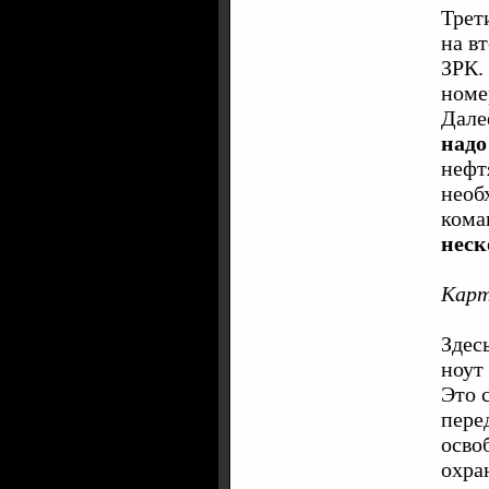
Трет
на в
ЗРК.
номе
Дале
надо
нефт
необ
кома
неск
Карт
Здес
ноут
Это 
пере
осво
охра