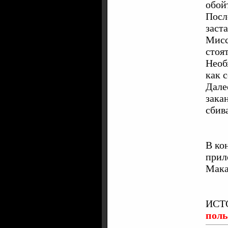
обой
Посл
заст
Мисс
стоя
Необ
как с
Дале
зака
сбив
В ко
прил
Мака
ИСТ
поль