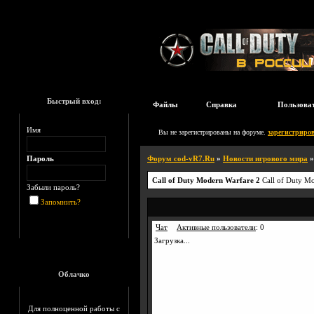
Быстрый вход:
Файлы
Справка
Пользова
Имя
Вы не зарегистрированы на форуме.
зарегистриров
Пароль
Форум cod-vR7.Ru
»
Новости игрового мира
Call of Duty Modern Warfare 2
Call of Duty M
Забыли пароль?
Запомнить?
Чат
Активные пользователи
:
0
Загрузка...
Облачко
Для полноценной работы с