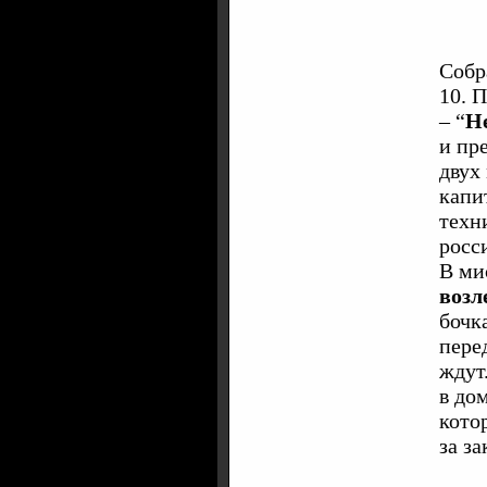
Собр
10. 
– “
Н
и пр
двух
капи
техн
росс
В ми
возл
бочк
пере
ждут
в до
кото
за з