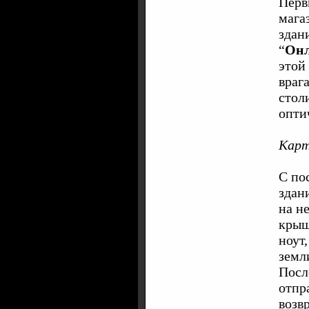
Перв
мага
здан
“
Онл
этой
враг
стол
опти
Карт
С по
здан
на не
крыш
ноут
земл
Посл
отпр
возв