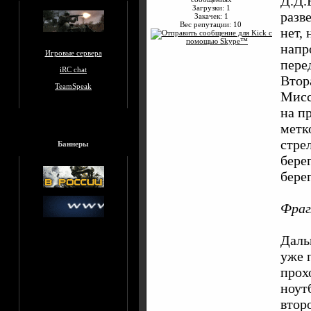
Д.Д.
Загрузки: 1
разв
Закачек: 1
Вес репутации:
10
нет,
напр
Игровые сервера
пере
iRC chat
Втор
TeamSpeak
Мисс
на п
метк
стре
Баннеры
бере
бере
Фраг
Даль
уже 
прох
ноут
втор