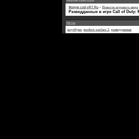
Нижняя навигация
Форум cod-vR7.Ru
»
Новости игрового мира
Разведданные в игре Call of Duty: 
Метки
ноутбуки
,
modern warfare 2
,
разведданные