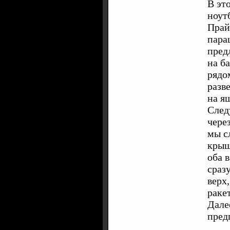
В эт
ноутб
Прай
пара
пред
на ба
рядо
разв
на я
След
чере
мы с
крыш
оба 
сраз
верх
раке
Дале
пред