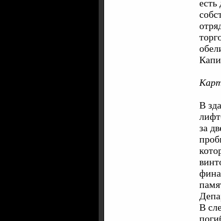
есть 
собс
отря
торг
обел
Капи
Карт
В зд
лифт
за д
проб
кото
винт
фина
памя
Депа
В сл
поги