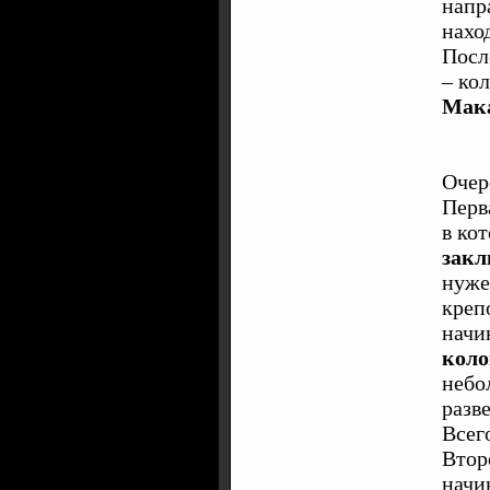
напр
нахо
Посл
– ко
Мак
Очер
Перв
в ко
закл
нуже
креп
начи
кол
небо
разв
Всег
Втор
начи