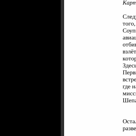
Карт
След
того
Соуп
авиа
отби
взлё
кото
Здес
Перв
встр
где 
мисс
Шепа
Оста
разв