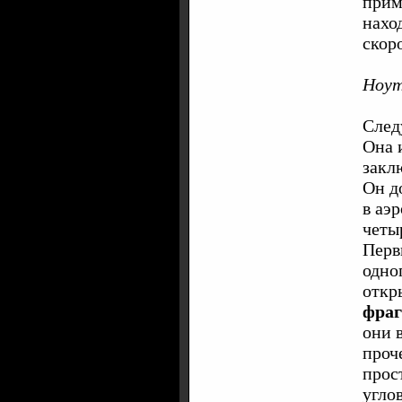
прим
нахо
скор
Ноут
След
Она 
закл
Он д
в аэ
четы
Пер
одно
откр
фраг
они 
проч
прос
углов