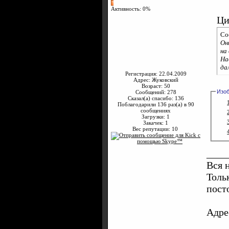
Активность: 0%
Ци
Со
Он
на
На
да
Регистрация: 22.04.2009
Адрес: Жуковский
Возраст: 50
Изо
Сообщений: 278
Сказал(а) спасибо: 136
Поблагодарили 136 раз(а) в 90
сообщениях
Загрузки: 1
Закачек: 1
Вес репутации:
10
____
Вся 
Толь
пост
Адре