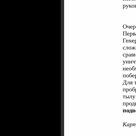
руко
Очер
Перв
Гене
слож
срав
унич
необ
побе
Для 
проб
тылу
прод
подв
Карт