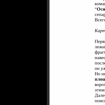
кома
“
Оси
сепа
Всег
Карт
Перв
лежи
фраг
наве
посл
он у
Но н
пло
воро
этим
Дале
поис