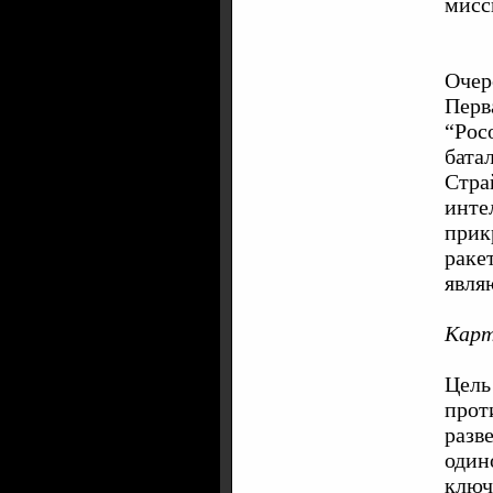
мисс
Очер
Перв
“Рос
бата
Стра
инте
прик
раке
явля
Карт
Цель
прот
разв
один
ключ