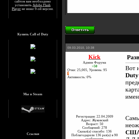
сайтом вам необходимо
установить
Adobe Flash
Player
не ниже 9-ой версии.
Купить Call of Duty
09.03.2010, 10:38
Kick
Разв
Админ Форума
>50
Вот 
Очки: 25,005, Уровень: 95
Duty
Активность: 0%
пред
карт
Мы в Steam
имен
Регистрация: 22.04.2009
Сам
Адрес: Жуковский
неож
Возраст: 50
Сообщений: 278
СШ
Сказал(а) спасибо: 136
Ссылки
Поблагодарили 136 раз(а) в 90
сообщениях