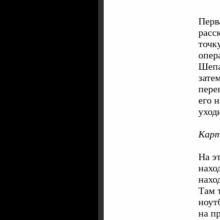
Перв
расс
точк
опер
Шепа
зате
пере
его 
уход
Карт
На э
нахо
нахо
Там 
ноут
на п