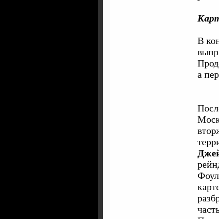
Кар
В ко
выпр
Прод
а пе
Посл
Моск
втор
терр
Дже
рейн
Фоул
карт
разб
част