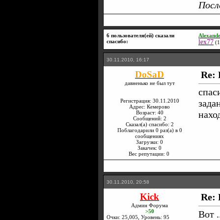
Посл
6 пользователя(ей) сказали
Alexand
cпасибо:
lex77
(1
30.11.2010, 16:17
DoSaD
Re: 
давненько не был тут
спас
Регистрация: 30.11.2010
зада
Адрес: Кемерово
нахо
Возраст: 40
Сообщений: 2
Сказал(а) спасибо: 2
Поблагодарили 0 раз(а) в 0
сообщениях
Загрузки: 0
Закачек: 0
Вес репутации:
0
30.11.2010, 20:58
Kick
Re: 
Админ Форума
>50
Вот .
Очки: 25,005, Уровень: 95