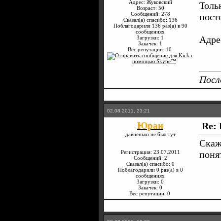
Адрес: Жуковский
Толь
Возраст: 50
Сообщений: 278
пост
Сказал(а) спасибо: 136
Поблагодарили 136 раз(а) в 90
сообщениях
Адре
Загрузки: 1
Закачек: 1
Вес репутации:
10
Посл
02.08.2011, 23:21
Юран
Re: 
давненько не был тут
Скаж
Регистрация: 23.07.2011
поня
Сообщений: 2
Сказал(а) спасибо: 0
Поблагодарили 0 раз(а) в 0
сообщениях
Загрузки: 0
Закачек: 0
Вес репутации:
0