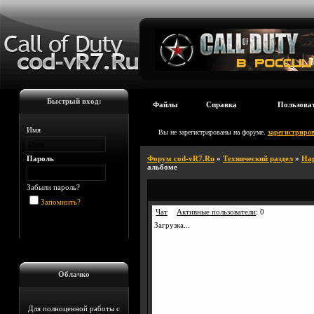
Быстрый вход:
Файлы
Справка
Пользова
Имя
Вы не зарегистрированы на форуме.
зарегистриров
Пароль
Форум cod-vR7.Ru
»
Технический раздел
»
На
альбоме
Забыли пароль?
Запомнить?
Чат
Активные пользователи
:
0
Загрузка...
Облачко
Для полноценной работы с