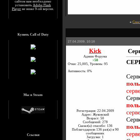
сайтом вам необходимо
установить
Adobe Flash
Player
не ниже 9-ой версии.
«
Спис
Купить Call of Duty
27.04.2009, 10:16
Kick
Сер
Админ Форума
>50
СЕР
Очки: 25,005, Уровень: 95
Активность: 0%
Серв
поль
серв
Мы в Steam
Серв
поль
Регистрация: 22.04.2009
серв
Адрес: Жуковский
Серв
Возраст: 50
Сообщений: 278
поль
Сказал(а) спасибо: 136
Поблагодарили 136 раз(а) в 90
серв
сообщениях
Ссылки
Загрузки: 1