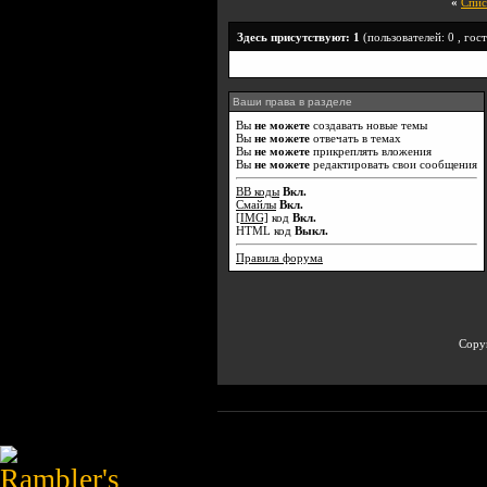
«
Спис
Здесь присутствуют: 1
(пользователей: 0 , гост
Ваши права в разделе
Вы
не можете
создавать новые темы
Вы
не можете
отвечать в темах
Вы
не можете
прикреплять вложения
Вы
не можете
редактировать свои сообщения
BB коды
Вкл.
Смайлы
Вкл.
[IMG]
код
Вкл.
HTML код
Выкл.
Правила форума
Copyr