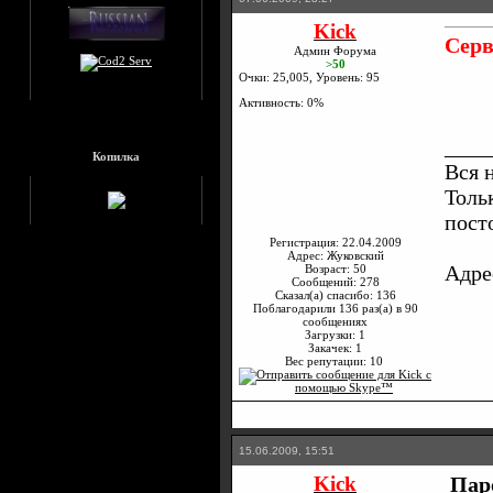
Kick
Серв
Админ Форума
>50
Очки: 25,005, Уровень: 95
Активность: 0%
____
Копилка
Вся 
Толь
пост
Регистрация: 22.04.2009
Адрес: Жуковский
Адре
Возраст: 50
Сообщений: 278
Сказал(а) спасибо: 136
Поблагодарили 136 раз(а) в 90
сообщениях
Загрузки: 1
Закачек: 1
Вес репутации:
10
15.06.2009, 15:51
Kick
Паро