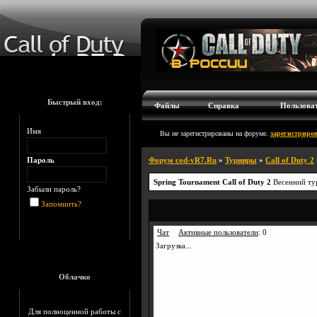
Быстрый вход:
Файлы
Справка
Пользова
Имя
Вы не зарегистрированы на форуме.
зарегистриров
Пароль
Форум cod-vR7.Ru
»
Турниры
»
Call of Duty 2
Spring Tournament Call of Duty 2
Весенний ту
Забыли пароль?
Запомнить?
Чат
Активные пользователи
:
0
Загрузка...
Облачко
Для полноценной работы с