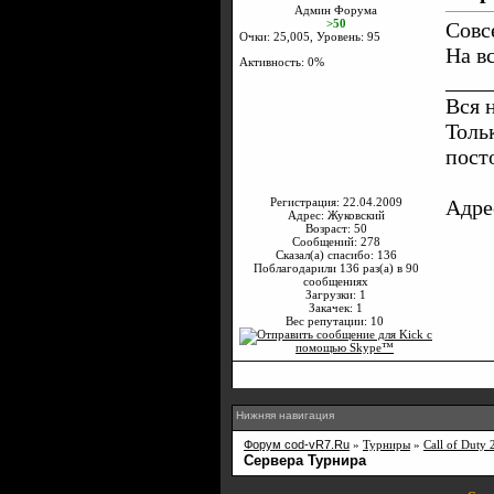
Админ Форума
>50
Совс
Очки: 25,005, Уровень: 95
На в
Активность: 0%
____
Вся 
Толь
пост
Регистрация: 22.04.2009
Адре
Адрес: Жуковский
Возраст: 50
Сообщений: 278
Сказал(а) спасибо: 136
Поблагодарили 136 раз(а) в 90
сообщениях
Загрузки: 1
Закачек: 1
Вес репутации:
10
Нижняя навигация
Форум cod-vR7.Ru
»
Турниры
»
Call of Duty 
Сервера Турнира