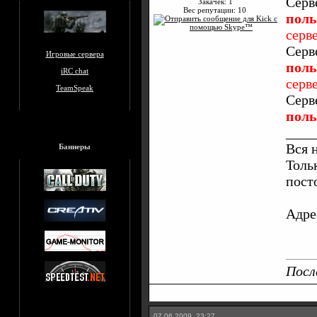
Серв
Закачек: 1
Вес репутации:
10
поль
серв
Серв
Игровые сервера
поль
iRC chat
серв
TeamSpeak
Серв
поль
____
Вся 
Баннеры
Толь
пост
Адре
Посл
07.06.2009, 23:27