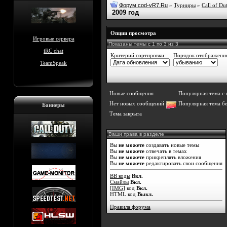
Форум cod-vR7.Ru
»
Турниры
»
Call of Du
2009 год
Опции просмотра
Игровые сервера
Показаны темы с 1 по 3 из 3
iRC chat
Критерий сортировки
Порядок отображени
TeamSpeak
Новые сообщения
Популярная тема с
Нет новых сообщений
Популярная тема б
Баннеры
Тема закрыта
Ваши права в разделе
Вы
не можете
создавать новые темы
Вы
не можете
отвечать в темах
Вы
не можете
прикреплять вложения
Вы
не можете
редактировать свои сообщения
BB коды
Вкл.
Смайлы
Вкл.
[IMG]
код
Вкл.
HTML код
Выкл.
Правила форума