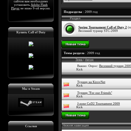
сайтом вам необходимо
установить
Adobe Flash
Player
не ниже 9-ой версии.
Подразделы
: 2009 год
Раздел
Spring Tournament Call of Duty 2
(п
Весенний турнир STC-2009
Купить Call of Duty
Темы раздела
: 2009 год
Тема
/
Автор
Важно: Опрос:
Весенний турнир 2009
Kick
Турнир на KirovNet
Kick
Мы в Steam
Турнир "For our Friends"
Kick
J-zone CoD2 Tournament 2009
Kick
Нижняя навигация
Ссылки