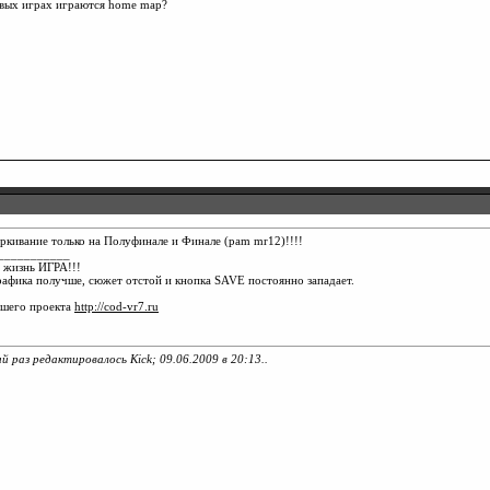
вых играх играются home map?
ркивание только на Полуфинале и Финале (pam mr12)!!!!
___________
 жизнь ИГРА!!!
рафика получше, сюжет отстой и кнопка SAVE постоянно западает.
ашего проекта
http://cod-vr7.ru
й раз редактировалось Kick; 09.06.2009 в
20:13
..