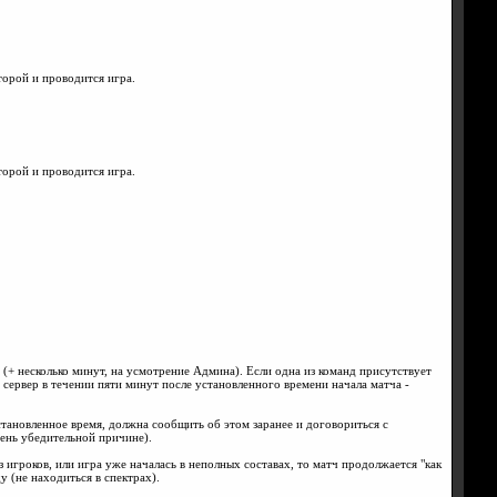
торой и проводится игра.
торой и проводится игра.
(+ несколько минут, на усмотрение Админа). Если одна из команд присутствует
на сервер в течении пяти минут после установленного времени начала матча -
тановленное время, должна сообщить об этом заранее и договориться с
чень убедительной причине).
з игроков, или игра уже началась в неполных составах, то матч продолжается "как
у (не находиться в спектрах).