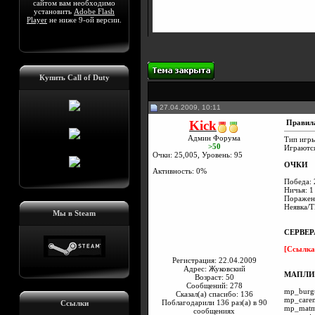
сайтом вам необходимо
установить
Adobe Flash
Player
не ниже 9-ой версии.
Купить Call of Duty
27.04.2009, 10:11
Kick
Правила
Админ Форума
Тип игры
>50
Играются
Очки: 25,005, Уровень: 95
ОЧКИ
Активность: 0%
Победа: 
Ничья: 1
Поражен
Неявка/Т
Мы в Steam
СЕРВЕР
[Ссылка
Регистрация: 22.04.2009
Адрес: Жуковский
МАПЛИ
Возраст: 50
Сообщений: 278
mp_burg
Сказал(а) спасибо: 136
mp_caren
Поблагодарили 136 раз(а) в 90
Ссылки
mp_matm
сообщениях