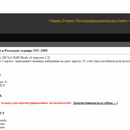
«
Баннер Турнира
|
Предложения и вопросы по турниру
 и Регламент турнира STC-2009
: SD 5х5 PaM Mode cb (версия 1.3)
 2 карты - выигрывает команда набравшая на двух картах 21 очко (при ничейном результате
2
ие: 0
П 0
А
 только для зарегистрированных пользователей .
Зарегистрироваться сейчас ...
]
СТ
undy
tan
ata