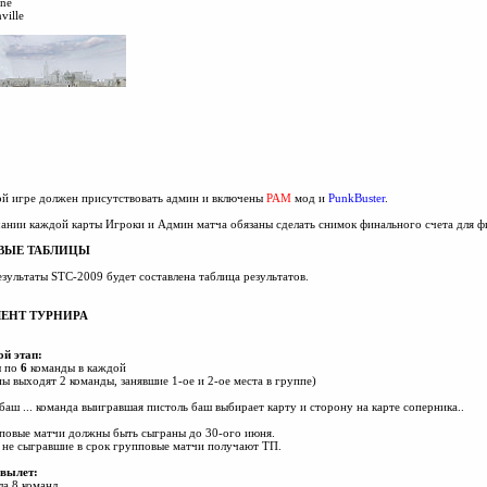
ne
ille
й игре должен присутствовать админ и включены
PAM
мод и
PunkBuster
.
ании каждой карты Игроки и Админ матча обязаны сделать снимок финального счета для ф
ВЫЕ ТАБЛИЦЫ
езультаты STC-2009 будет составлена таблица результатов.
МЕНТ ТУРНИРА
ой этап:
ы по
6
команды в каждой
пы выходят 2 команды, занявшие 1-ое и 2-ое места в группе)
баш ... команда выигравшая пистоль баш выбирает карту и сторону на карте соперника..
повые матчи должны быть сыграны до 30-ого июня.
не сыгравшие в срок групповые матчи получают ТП.
вылет:
ла 8 команд