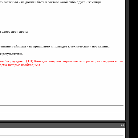
ть запасным - не должен быть в составе какой либо другой команды.
в адрес друг друга.
лучшения геймплея - не приемлимо и приведет к техническому поражению.
с результатами.
ее 3-х раундов....(ТП) Команда соперник вправе после игры запросить демо но не
 демо которые необходимы..
#
2