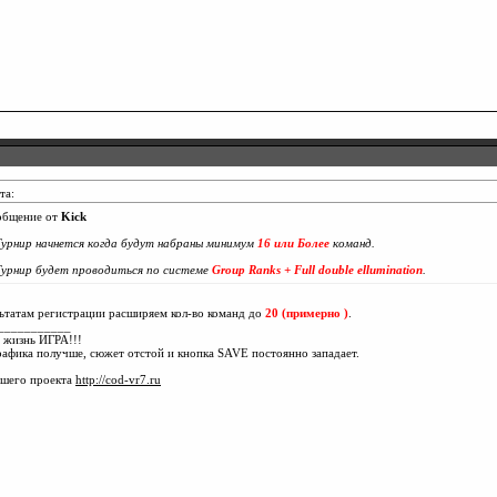
та:
общение от
Kick
Турнир начнется когда будут набраны минимум
16
или Более
команд.
Турнир будет проводиться по системе
Group Ranks + Full double ellumination
.
ьтатам регистрации расширяем кол-во команд до
20 (примерно
)
.
___________
 жизнь ИГРА!!!
рафика получше, сюжет отстой и кнопка SAVE постоянно западает.
ашего проекта
http://cod-vr7.ru