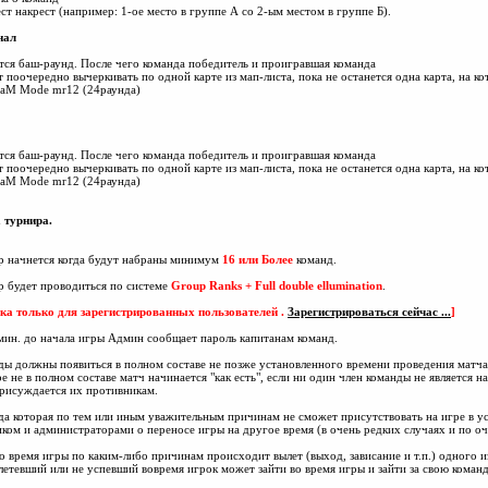
ст накрест (например: 1-ое место в группе А со 2-ым местом в группе Б).
нал
ся баш-раунд. После чего команда победитель и проигравшая команда
 поочередно вычеркивать по одной карте из мап-листа, пока не останется одна карта, на ко
PaM Mode mr12 (24раунда)
ся баш-раунд. После чего команда победитель и проигравшая команда
 поочередно вычеркивать по одной карте из мап-листа, пока не останется одна карта, на ко
PaM Mode mr12 (24раунда)
 турнира.
р начнется когда будут набраны минимум
16
или Более
команд.
р будет проводиться по системе
Group Ranks + Full double ellumination
.
ка только для зарегистрированных пользователей .
Зарегистрироваться сейчас ...
]
 мин. до начала игры Админ сообщает пароль капитанам команд.
ды должны появиться в полном составе не позже установленного времени проведения матча 
ре не в полном составе матч начинается "как есть", если ни один член команды не является 
рисуждается их противникам.
да которая по тем или иным уважительным причинам не сможет присутствовать на игре в ус
ком и администраторами о переносе игры на другое время (в очень редких случаях и по о
во время игры по каким-либо причинам происходит вылет (выход, зависание и т.п.) одного и
ылетевший или не успевший вовремя игрок может зайти во время игры и зайти за свою команд