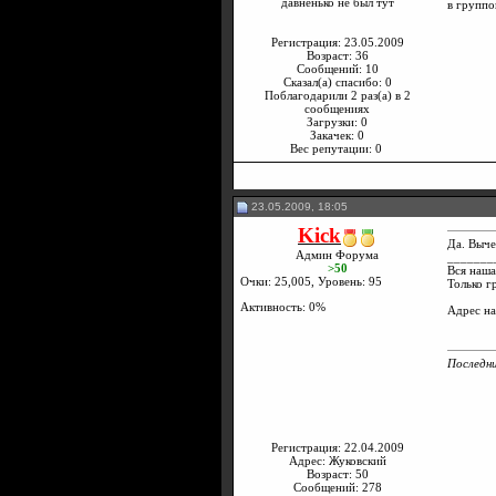
давненько не был тут
в группо
Регистрация: 23.05.2009
Возраст: 36
Сообщений: 10
Сказал(а) спасибо: 0
Поблагодарили 2 раз(а) в 2
сообщениях
Загрузки: 0
Закачек: 0
Вес репутации:
0
23.05.2009, 18:05
Kick
Да. Выче
Админ Форума
_______
>50
Вся наша
Очки: 25,005, Уровень: 95
Только г
Активность: 0%
Адрес н
Последни
Регистрация: 22.04.2009
Адрес: Жуковский
Возраст: 50
Сообщений: 278