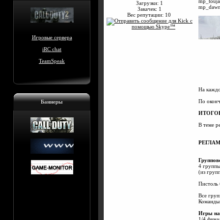
mp_touja
Загрузки: 1
mp_dawnv
Закачек: 1
Вес репутации:
10
Игровые сервера
iRC chat
TeamSpeak
На каждо
По оконч
Баннеры
ИТОГО
В теме р
РЕГЛА
Группов
4 групп
(из груп
Пистоль 
Все груп
Команды 
Игры на
1/4 фина