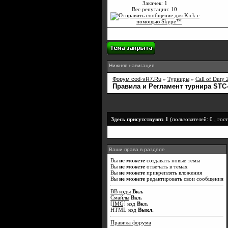
Закачек: 1
Вес репутации:
10
Нижняя навигация
Форум cod-vR7.Ru
»
Турниры
»
Call of Duty 
Правила и Регламент турнира STC
Здесь присутствуют: 1
(пользователей: 0 , гост
Ваши права в разделе
Вы
не можете
создавать новые темы
Вы
не можете
отвечать в темах
Вы
не можете
прикреплять вложения
Вы
не можете
редактировать свои сообщения
BB коды
Вкл.
Смайлы
Вкл.
[IMG]
код
Вкл.
HTML код
Выкл.
Правила форума