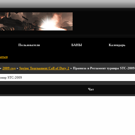
Пользователи
БАНЫ
Календарь
аться
»
2009 год
»
Spring Tournament Call of Duty 2
» Правила и Регламент турнира STC-2009
рнир STC-2009
Чат