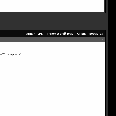
»
Опции темы
Поиск в этой теме
Опции просмотра
#
1
 ОТ не играется).