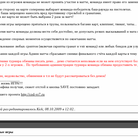
один из игроков команды не может принять участие в матче, команда имеет право его замени
 и сторону на карте соперника выбирает команда-победитель баш-раунда на пистолетах.
 баша запрещено наносить вред противнику стрельбой и гранатами.
а же карта не может быть выбрана 2 раза за матч!
ремя игры запрещено прятаться в трупы, пользоваться багами карт, клиппинг, твикиг, читы...
ремя матча команды должны вести себя достойно, не допускать резких высказываний и мата 
ждение спорных моментов осуществляется по окончанию матча.
льзование любых сриптов (включая скрипты гранат и vstr команд) или любых биндов для у
ании каждой игры Админ матча сбрасывает снимки финального счёта каждой карты в тему 
тники турнира обязаны писать демо... демо считается неполным если на нем отсутствует бол
м у 2-х игроков... По требованию администрации турнира команда обязана предоставить те
и, недовольство, обвинения и т.п не будут рассматриваться без демок!
___________
 жизнь ИГРА!!!
рафика получше, сюжет отстой и кнопка SAVE постоянно западает.
ашего проекта
http://cod-vr7.ru
й раз редактировалось Kick; 08.10.2009 в
12:02
..
вые игры