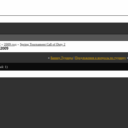
2
»
2009 год
»
Spring Tournament Call of Duty 2
-2009
«
Баннер Турнира
|
Предложения и вопросы по турниру
ей: 1)