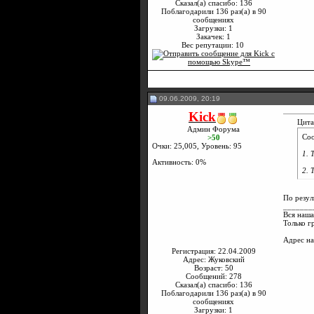
Сказал(а) спасибо: 136
Поблагодарили 136 раз(а) в 90
сообщениях
Загрузки: 1
Закачек: 1
Вес репутации:
10
09.06.2009, 20:19
Kick
Цита
Админ Форума
Со
>50
Очки: 25,005, Уровень: 95
1. 
Активность: 0%
2. 
По резул
_______
Вся наша
Только г
Адрес н
Регистрация: 22.04.2009
Адрес: Жуковский
Возраст: 50
Сообщений: 278
Сказал(а) спасибо: 136
Поблагодарили 136 раз(а) в 90
сообщениях
Загрузки: 1