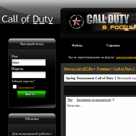
Быстрый вход:
Файлы
Справка
Имя
Вы не зарегистрированы на форуме.
зарегистриров
Пароль
Форум cod-vR7.Ru
»
Турниры
»
Call of Duty 2
Spring Tournament Call of Duty 2
Весенний ту
Забыли пароль?
Запомнить?
Чат
Активные пользователи
:
0
Загрузка...
Облачко
Для полноценной работы с