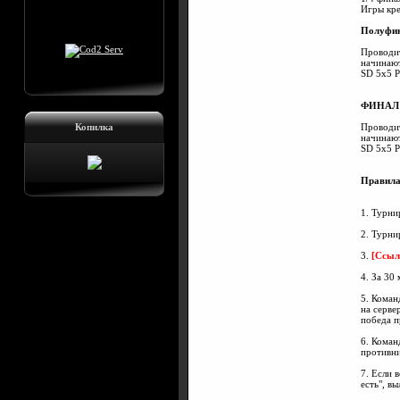
Игры кре
Полуфи
Проводит
начинают
SD 5х5 
ФИНАЛ
Копилка
Проводит
начинают
SD 5х5 
Правила
1. Турни
2. Турни
3.
[Ссыл
4. За 30
5. Коман
на серве
победа п
6. Коман
противни
7. Если 
есть", в