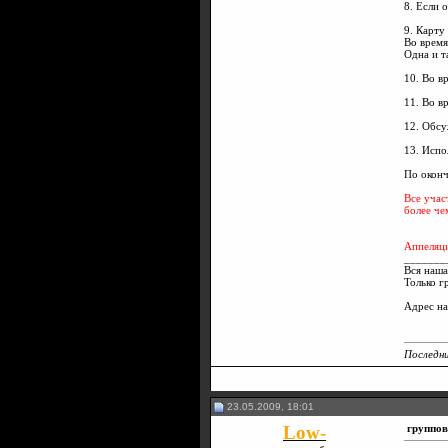
8. Если 
9. Карту
Во время
Одна и т
10. Во в
11. Во в
12. Обсу
13. Испо
По оконч
Все учас
более че
Аппеляци
_______
Вся наша
Только г
Адрес н
Последни
23.05.2009, 18:01
Low-
группо