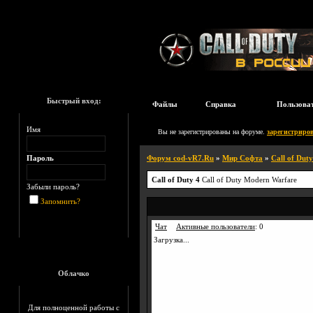
Быстрый вход:
Файлы
Справка
Пользова
Имя
Вы не зарегистрированы на форуме.
зарегистриров
Пароль
Форум cod-vR7.Ru
»
Мир Софта
»
Call of Duty
Call of Duty 4
Call of Duty Modern Warfare
Забыли пароль?
Запомнить?
Чат
Активные пользователи
:
0
Загрузка...
Облачко
Для полноценной работы с