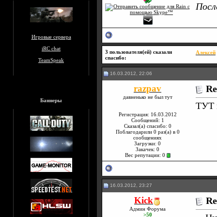
Посл
Игровые сервера
iRC chat
3 пользователя(ей) сказали
Алексей
cпасибо:
TeamSpeak
16.03.2012, 22:06
razpav
Re
давненько не был тут
Баннеры
ТУТ 
Регистрация: 16.03.2012
Сообщений: 1
Сказал(а) спасибо: 0
Поблагодарили 0 раз(а) в 0
сообщениях
Загрузки: 0
Закачек: 0
Вес репутации:
0
16.03.2012, 23:27
Kick
Re
Админ Форума
>50