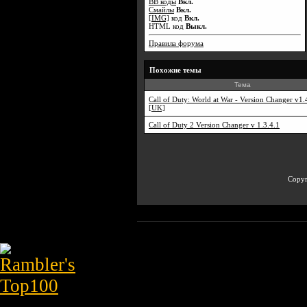
BB коды
Вкл.
Смайлы
Вкл.
[IMG]
код
Вкл.
HTML код
Выкл.
Правила форума
Похожие темы
Тема
Call of Duty: World at War - Version Changer v1.
[UK]
Call of Duty 2 Version Changer v 1.3.4.1
Copyr