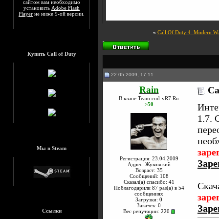
сайтом вам необходимо
установить
Adobe Flash
Player
не ниже 9-ой версии.
«
Call Of Duty 4: Modern Wa
Купить Call of Duty
22.05.2009, 17:11
Rain
Ca
В клане Team cod-vR7.Ru
>50
Инте
1.7.
пере
необ
Мы в Steam
заре
Регистрация: 23.04.2009
Заре
Адрес: Жуковский
Возраст: 35
Сообщений: 108
Сказал(а) спасибо: 41
Скач
Поблагодарили 87 раз(а) в 54
сообщениях
заре
Загрузки: 0
Закачек: 0
Заре
Ссылки
Вес репутации:
220