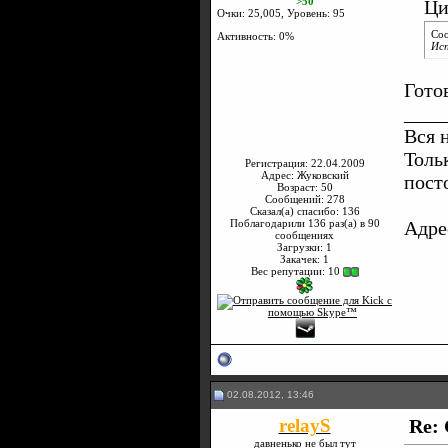
>50
Ци
Очки: 25,005, Уровень: 95
Со
Активность: 0%
Исп
Готов
____
Вся 
Толь
Регистрация: 22.04.2009
Адрес: Жуковский
пост
Возраст: 50
Сообщений: 278
Сказал(а) спасибо: 136
Поблагодарили 136 раз(а) в 90
Адре
сообщениях
Загрузки: 1
Закачек: 1
Вес репутации:
10
02.08.2012, 13:46
relayS
Re: 
давненько не был тут