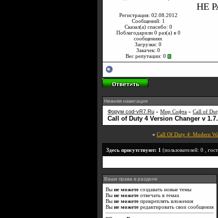
НЕ 
Регистрация: 02.08.2012
Сообщений: 1
Сказал(а) спасибо: 0
Поблагодарили 0 раз(а) в 0
сообщениях
Загрузки: 0
Закачек: 0
Вес репутации:
0
Нижняя навигация
Форум cod-vR7.Ru
»
Мир Софта
»
Call of Dut
Call of Duty 4 Version Changer v 1.7.
«
Call Of Duty 4: Modern Wa
Здесь присутствуют: 1
(пользователей: 0 , гост
Ваши права в разделе
Вы
не можете
создавать новые темы
Вы
не можете
отвечать в темах
Вы
не можете
прикреплять вложения
Вы
не можете
редактировать свои сообщения