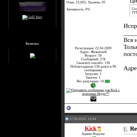
Ци
Очки: 25,005, Уровень: 95
Со
Активность: 0%
ТУТ
Испр
____
Вся 
Копилка
Толь
Регистрация: 22.04.2009
Адрес: Жуковский
пост
Возраст: 50
Сообщений: 278
Сказал(а) спасибо: 136
Поблагодарили 136 раз(а) в 90
Адре
сообщениях
Загрузки: 1
Закачек: 1
Вес репутации:
10
17.03.2012, 13:49
Kick
Re
Админ Форума