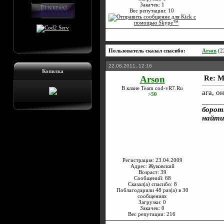
Закачек: 1
Вес репутации:
10
Пользователь сказал cпасибо:
Arson
(2
22.06.2011, 12:16
Копилка
Arson
Re: M
В клане Team cod-vR7.Ru
ага, о
>50
_____
борот
найти
Регистрация: 23.04.2009
Адрес: Жуковский
Возраст: 39
Сообщений: 68
Сказал(а) спасибо: 8
Поблагодарили 48 раз(а) в 30
сообщениях
Загрузки: 0
Закачек: 0
Вес репутации:
216