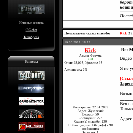
борот
найти
Послед
Игровые сервера
iRC chat
Пользователь сказал cпасибо:
Kick
(19
TeamSpeak
19.06.2011, 18:13
Kick
Re: M
Админ Форума
Видео 
>50
Баннеры
Очки: 25,005, Уровень: 95
Я не у
Активность: 0%
[Ссыл
Зареги
Возмож
_____
Вся на
Регистрация: 22.04.2009
Только
Адрес: Жуковский
Возраст: 50
Сообщений: 278
Адрес
Сказал(а) спасибо: 136
Поблагодарили 136 раз(а) в 90
сообщениях
Загрузки: 1