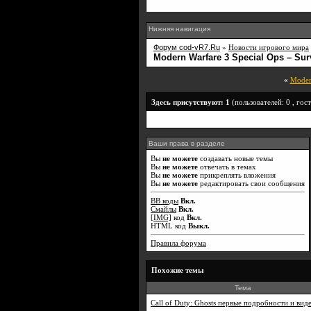
Нижняя навигация
Форум cod-vR7.Ru
»
Новости игрового мира
Modern Warfare 3 Special Ops – Sur
«
Moder
Здесь присутствуют: 1
(пользователей: 0 , гост
Ваши права в разделе
Вы
не можете
создавать новые темы
Вы
не можете
отвечать в темах
Вы
не можете
прикреплять вложения
Вы
не можете
редактировать свои сообщения
BB коды
Вкл.
Смайлы
Вкл.
[IMG]
код
Вкл.
HTML код
Выкл.
Правила форума
Похожие темы
Тема
Call of Duty: Ghosts первые подробности и вид