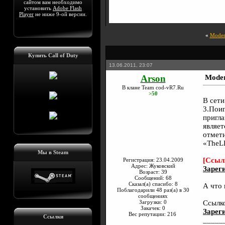
сайтом вам необходимо
установить
Adobe Flash
Player
не ниже 9-ой версии.
«
Moder
Купить Call of Duty
13.06.2011, 23:07
Arson
Moder
В клане Team cod-vR7.Ru
>50
В сети
3.Поиг
пригла
являет
отмети
«TheL
Мы в Steam
[Ссыл
Регистрация: 23.04.2009
Адрес: Жуковский
Зареги
Возраст: 39
Сообщений: 68
Сказал(а) спасибо: 8
А что 
Поблагодарили 48 раз(а) в 30
сообщениях
Загрузки: 0
Ссылк
Закачек: 0
Зареги
Вес репутации:
216
Ссылки
_____