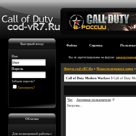
Быстрый вход:
Файлы
Справка
Пользова
Имя
Вы не зарегистрированы на форуме.
зарегистриров
Пароль
Форум cod-vR7.Ru
»
Новости игрового мира
Call of Duty Modern Warfare 3
Call of Duty M
Забыли пароль?
Запомнить?
Чат
Активные пользователи
:
0
Загрузка...
Облачко
Для полноценной работы с