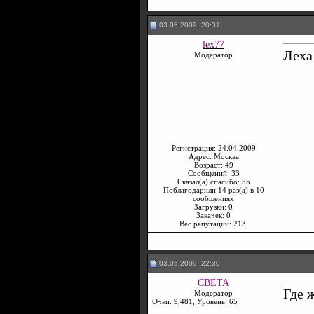
03.05.2009, 20:31
lex77
Леха
Модератор
Регистрация: 24.04.2009
Адрес: Москва
Возраст: 49
Сообщений: 33
Сказал(а) спасибо: 55
Поблагодарили 14 раз(а) в 10
сообщениях
Загрузки: 0
Закачек: 0
Вес репутации:
213
03.05.2009, 22:30
CBETA
Где ж
Модератор
Очки: 9,481, Уровень: 65