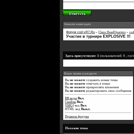
Нижняя навигация
Форум cod-vR7.Ru
»
Clans HeadQuarters
»
co
Участие в турнире EXPLOSIVE !!!
Здесь присутствуют: 1
(пользователей: 0 , гост
Ваши права в разделе
Вы
не можете
создавать новые темы
Вы
не можете
отвечать в темах
Вы
не можете
прикреплять вложения
Вы
не можете
редактировать свои сообщения
BB коды
Вкл.
Смайлы
Вкл.
[IMG]
код
Вкл.
HTML код
Выкл.
Правила форума
Похожие темы