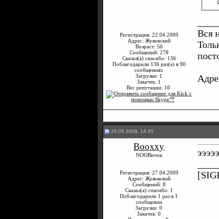
____
Вся 
Регистрация: 22.04.2009
Адрес: Жуковский
Толь
Возраст: 50
Сообщений: 278
пост
Сказал(а) спасибо: 136
Поблагодарили 136 раз(а) в 90
сообщениях
Адре
Загрузки: 1
Закачек: 1
Вес репутации:
10
29.05.2009, 14:45
Booxxy
эээээ
NOOBичок
____
Регистрация: 27.04.2009
[SIG
Адрес: Жуковский
Сообщений: 8
Сказал(а) спасибо: 1
Поблагодарили 1 раз в 1
сообщении
Загрузки: 0
Закачек: 0