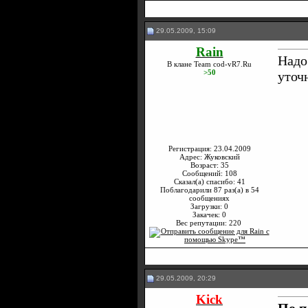
29.05.2009, 15:09
Rain
Надо
В клане Team cod-vR7.Ru
>50
уточ
Регистрация: 23.04.2009
Адрес: Жуковский
Возраст: 35
Сообщений: 108
Сказал(а) спасибо: 41
Поблагодарили 87 раз(а) в 54
сообщениях
Загрузки: 0
Закачек: 0
Вес репутации:
220
29.05.2009, 20:29
Kick