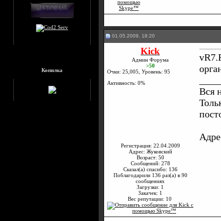
01.05.2009, 18:20
Kick
vR7.
Админ Форума
>50
орга
Копилка
Очки: 25,005, Уровень: 95
____
Активность: 0%
Вся 
Толь
пост
Адре
Регистрация: 22.04.2009
Адрес: Жуковский
Возраст: 50
Сообщений: 278
Сказал(а) спасибо: 136
Поблагодарили 136 раз(а) в 90
сообщениях
Загрузки: 1
Закачек: 1
Вес репутации:
10