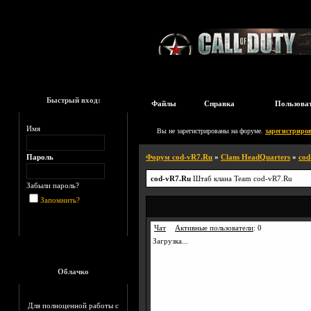
Быстрый вход:
Файлы
Справка
Пользова
Имя
Вы не зарегистрированы на форуме.
зарегистриров
Пароль
Форум cod-vR7.Ru
»
Clans HeadQuarters
»
cod
cod-vR7.Ru
Штаб клана Team cod-vR7.Ru
Забыли пароль?
Запомнить?
Чат
Активные пользователи
:
0
Загрузка...
Облачко
Для полноценной работы с