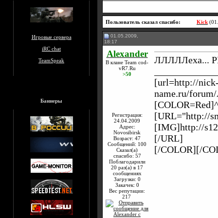
Пользователь сказал cпасибо:
Kick
(01
01.05.2009,
Игровые сервера
18:17
iRC chat
Alexander
ЛЛЛЛЛеха... РЕ
TeamSpeak
В клане Team cod-
vR7.Ru
_____________
>50
[url=http://nick
name.ru/forum/
Баннеры
[COLOR=Red]^
[URL="http://sm
Регистрация:
24.04.2009
[IMG]http://s1
Адрес:
Novosibirsk
[/URL]
Возраст: 47
Сообщений: 100
[/COLOR][/CO
Сказал(а)
спасибо: 57
Поблагодарили
20 раз(а) в 17
сообщениях
Загрузки: 0
Закачек: 0
Вес репутации:
217