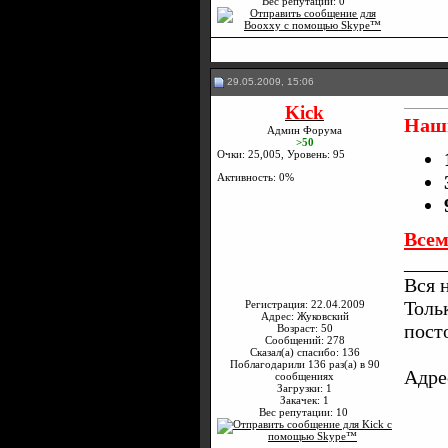
Вес репутации:
0
29.05.2009, 15:06
Kick
Наши
Админ Форума
>50
Очки: 25,005, Уровень: 95
Активность: 0%
Всем
____
Вся 
Толь
Регистрация: 22.04.2009
Адрес: Жуковский
пост
Возраст: 50
Сообщений: 278
Сказал(а) спасибо: 136
Поблагодарили 136 раз(а) в 90
Адре
сообщениях
Загрузки: 1
Закачек: 1
Вес репутации:
10