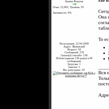
По п
Админ Форума
>50
Очки: 25,005, Уровень: 95
Сего
Активность: 0%
Она 
согл
табли
То е
Регистрация: 22.04.2009
Адрес: Жуковский
Возраст: 50
Сообщений: 278
Сказал(а) спасибо: 136
Поблагодарили 136 раз(а) в 90
сообщениях
Загрузки: 1
____
Закачек: 1
Вес репутации:
10
Вся 
Толь
пост
Адре