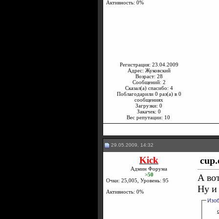
Активность: 0%
Регистрация: 23.04.2009
Адрес: Жуковский
Возраст: 28
Сообщений: 2
Сказал(а) спасибо: 4
Поблагодарили 0 раз(а) в 0
сообщениях
Загрузки: 0
Закачек: 0
Вес репутации:
10
29.05.2009, 14:32
Kick
cup.
Админ Форума
>50
А вот
Очки: 25,005, Уровень: 95
Ну и
Активность: 0%
Изо