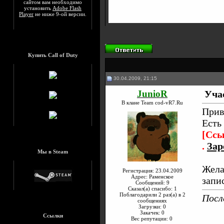
сайтом вам необходимо
установить
Adobe Flash
Player
не ниже 9-ой версии.
Купить Call of Duty
30.04.2009, 21:15
JunioR
Уча
В клане Team cod-vR7.Ru
Прив
Есть
[Ссы
.
Зар
Мы в Steam
Жела
Регистрация: 23.04.2009
Адрес: Раменское
запи
Сообщений: 9
Сказал(а) спасибо: 1
Поблагодарили 2 раз(а) в 2
Посл
сообщениях
Загрузки: 0
Закачек: 0
Ссылки
Вес репутации:
0