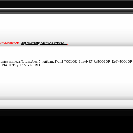
льзователей .
Зарегистрироваться сейчас ...
]
]http://nick-name.ru/forum/Alex-54.gif[/img][/url] /[COLOR=Lime]vR7.Ru|[COLOR=Red]^[COLOR=
76194dd695.gif[/IMG][/URL]