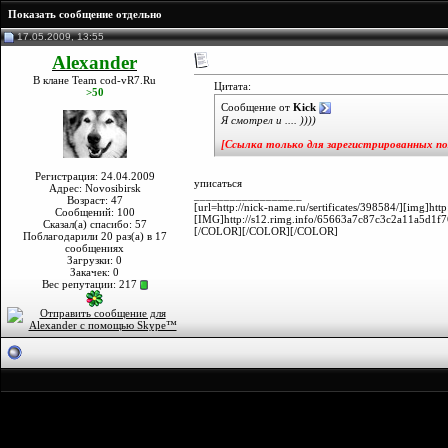
Показать сообщение отдельно
17.05.2009, 13:55
Alexander
В клане Team cod-vR7.Ru
Цитата:
>50
Сообщение от
Kick
Я смотрел и .... ))))
[Ссылка только для зарегистрированных по
Регистрация: 24.04.2009
уписаться
Адрес: Novosibirsk
__________________
Возраст: 47
[url=http://nick-name.ru/sertificates/398584/][img
Сообщений: 100
[IMG]http://s12.rimg.info/65663a7c87c3c2a11a5d1f
Сказал(а) спасибо: 57
[/COLOR][/COLOR][/COLOR]
Поблагодарили 20 раз(а) в 17
сообщениях
Загрузки: 0
Закачек: 0
Вес репутации:
217