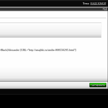
Тема
:
НАШ ЮМОР
#
13
Black]Alexander [URL="http://smajliki.ru/smilie-808556295.html"]