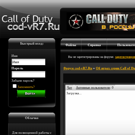
Быстрый вход:
Файлы
Справка
Пользовате
Имя
Вы не зарегистрированы на форуме.
зарегистриров
Пароль
Форум cod-vR7.Ru
»
Об играх серии Call of D
Забыли пароль?
Запомнить?
Чат
Активные пользователи
:
0
Загрузка...
Облачко
Для полноценной работы с