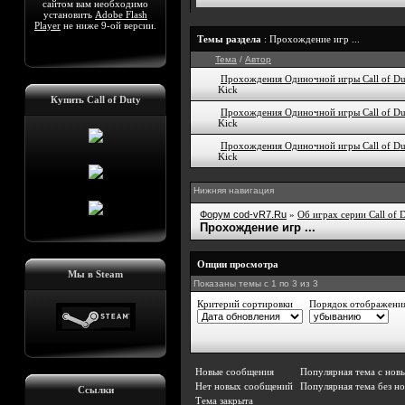
сайтом вам необходимо
установить
Adobe Flash
Player
не ниже 9-ой версии.
Темы раздела
: Прохождение игр ...
Тема
/
Автор
Прохождения Одиночной игры Call of Du
Kick
Купить Call of Duty
Прохождения Одиночной игры Call of Du
Kick
Прохождения Одиночной игры Call of Du
Kick
Нижняя навигация
Форум cod-vR7.Ru
»
Об играх серии Call of 
Прохождение игр ...
Опции просмотра
Мы в Steam
Показаны темы с 1 по 3 из 3
Критерий сортировки
Порядок отображени
Новые сообщения
Популярная тема с но
Нет новых сообщений
Популярная тема без н
Ссылки
Тема закрыта