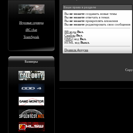
Ваши права в разделе
Вы
не можете
создавать новые темы
Вы
не можете
отвечать в темах
Вы
не можете
прикреплять вложения
Игровые сервера
Вы
не можете
редактировать свои сообщения
iRC chat
BB коды
Вкл.
Смайлы
Вкл.
TeamSpeak
[IMG]
код
Вкл.
HTML код
Выкл.
Правила форума
Баннеры
Copyr