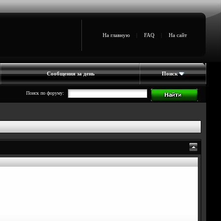
На главную
|
FAQ
|
На сайт
Сообщения за день
Поиск
Поиск по форуму: