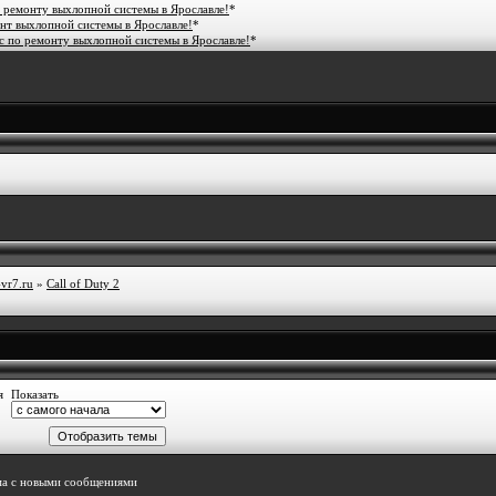
 ремонту выхлопной системы в Ярославле!
*
нт выхлопной системы в Ярославле!
*
 по ремонту выхлопной системы в Ярославле!
*
vr7.ru
»
Call of Duty 2
я
Показать
ма с новыми сообщениями