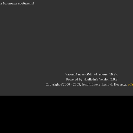
ма без новых сообщений
Часовой пояс GMT +4, время:
16:27
.
Powered by vBulletin® Version 3.8.2
Copyright ©2000 - 2009, Jelsoft Enterprises Ltd. Перевод:
zCa