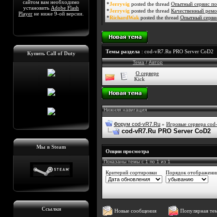
сайтом вам необходимо
*
Jerryvig
posted the thread
Опытный сервис по
установить
Adobe Flash
*
Jerryvig
posted the thread
Качественный ремо
Player
не ниже 9-ой версии.
*
RichardWak
posted the thread
Опытный сервис
Темы раздела
: cod-vR7.Ru PRO Server CoD2
Купить Call of Duty
Тема
/
Автор
О сервере
Kick
Нижняя навигация
Форум cod-vR7.Ru
»
Игровые сервера cod-
cod-vR7.Ru PRO Server CoD2
Мы в Steam
Опции просмотра
Показаны темы с 1 по 1 из 1
Критерий сортировки
Порядок отображени
Ссылки
Новые сообщения
Популярная те