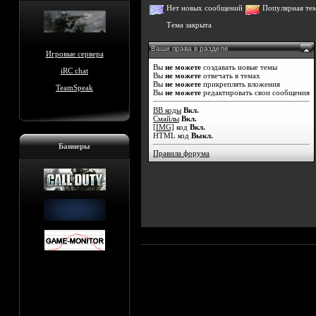
Нет новых сообщений
Популярная те
Тема закрыта
Ваши права в разделе
Игровые сервера
Вы
не можете
создавать новые темы
iRC chat
Вы
не можете
отвечать в темах
Вы
не можете
прикреплять вложения
TeamSpeak
Вы
не можете
редактировать свои сообщения
BB коды
Вкл.
Смайлы
Вкл.
[IMG]
код
Вкл.
HTML код
Выкл.
Баннеры
Правила форума