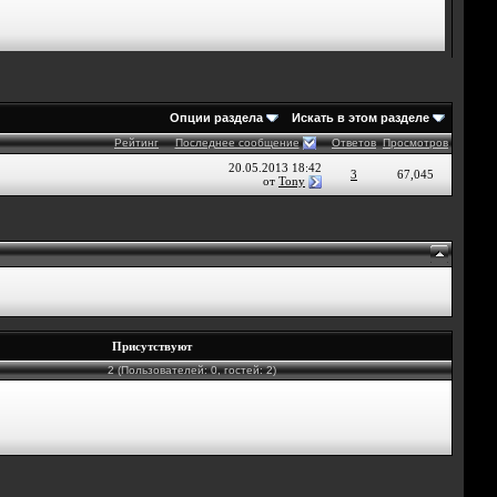
Опции раздела
Искать в этом разделе
Рейтинг
Последнее сообщение
Ответов
Просмотров
20.05.2013
18:42
3
67,045
от
Tony
Присутствуют
2 (Пользователей: 0, гостей: 2)