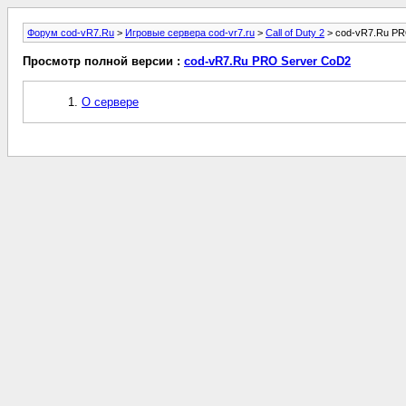
Форум cod-vR7.Ru
>
Игровые сервера cod-vr7.ru
>
Call of Duty 2
> cod-vR7.Ru PR
Просмотр полной версии :
cod-vR7.Ru PRO Server CoD2
О сервере