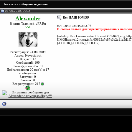
Показать сообщение отдельно
08.06.2010, 09:15
Alexander
Re: НАШ ЮМОР
В клане Team cod-vR7.Ru
вот парни заигрались ))
>50
[Ссылка только для зарегистрированных пользов
__________________
[url=http://nick-name.ru/sertificates/398584/][img
[IMG]http://s12.rimg.info/65663a7c87c3c2a11a5d1f
[/COLOR][/COLOR][/COLOR]
Регистрация: 24.04.2009
Адрес: Novosibirsk
Возраст: 47
Сообщений: 100
Сказал(а) спасибо: 57
Поблагодарили 20 раз(а) в 17
сообщениях
Загрузки: 0
Закачек: 0
Вес репутации:
217