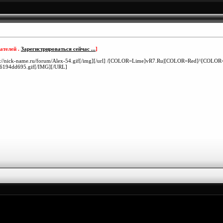
ателей .
Зарегистрироваться сейчас ...
]
]http://nick-name.ru/forum/Alex-54.gif[/img][/url] /[COLOR=Lime]vR7.Ru|[COLOR=Red]^[COLOR=
76194dd695.gif[/IMG][/URL]