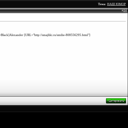
Тема
:
НАШ ЮМОР
#
24
Black]Alexander [URL="http://smajliki.ru/smilie-808556295.html"]