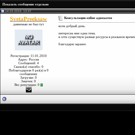
Показать сообщение отдельно
14.03.2010, 13:37
SvetaPreeksaw
Консультации online адвокатов
давненько не был тут
всем добрый день.
интересна мне одна тема.
в сети существую разные ресурсы в реальном времен
благодарю заранее.
Регистрация: 11.01.2010
Адрес: Россия
Сообщений: 4
Сказал(а) спасибо: 0
Поблагодарили 0 раз(а) в 0
сообщениях
Загрузки: 0
Закачек: 0
Вес репутации:
0