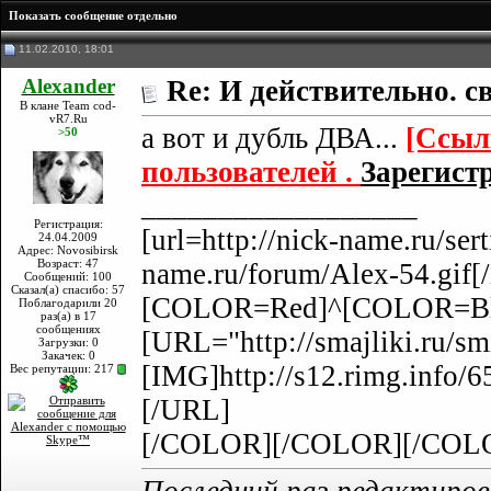
Показать сообщение отдельно
11.02.2010, 18:01
Alexander
Re: И действительно. с
В клане Team cod-
vR7.Ru
а вот и дубль ДВА...
[Ссыл
>50
пользователей .
Зарегистр
__________________
Регистрация:
[url=http://nick-name.ru/sert
24.04.2009
Адрес: Novosibirsk
Возраст: 47
name.ru/forum/Alex-54.gif
Сообщений: 100
Сказал(а) спасибо: 57
[COLOR=Red]^[COLOR=Bla
Поблагодарили 20
раз(а) в 17
сообщениях
[URL="http://smajliki.ru/sm
Загрузки: 0
Закачек: 0
[IMG]http://s12.rimg.info
Вес репутации:
217
[/URL]
[/COLOR][/COLOR][/COL