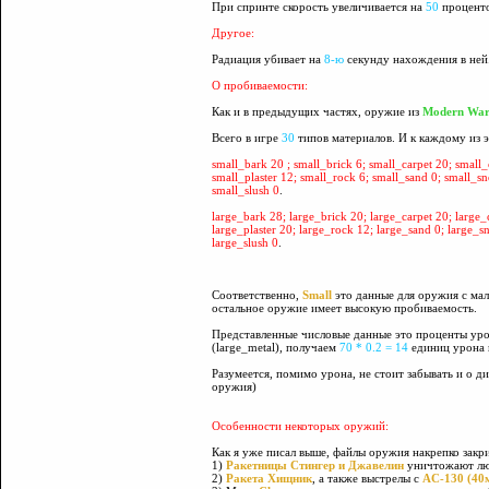
При спринте скорость увеличивается на
50
проценто
Другое:
Радиация убивает на
8-ю
секунду нахождения в ней
О пробиваемости:
Как и в предыдущих частях, оружие из
Modern War
Всего в игре
30
типов материалов. И к каждому из э
small_bark 20 ; small_brick 6; small_carpet 20; small_
small_plaster 12; small_rock 6; small_sand 0; small_sn
small_slush 0
.
large_bark 28; large_brick 20; large_carpet 20; large_c
large_plaster 20; large_rock 12; large_sand 0; large_s
large_slush 0
.
Соответственно,
Small
это данные для оружия с ма
остальное оружие имеет высокую пробиваемость.
Представленные числовые данные это проценты уро
(large_metal), получаем
70 * 0.2 = 14
единиц урона 
Разумеется, помимо урона, не стоит забывать и о д
оружия)
Особенности некоторых оружий:
Как я уже писал выше, файлы оружия накрепко закри
1)
Ракетницы Стингер и Джавелин
уничтожают люб
2)
Ракета Хищник
, а также выстрелы с
AC-130 (40