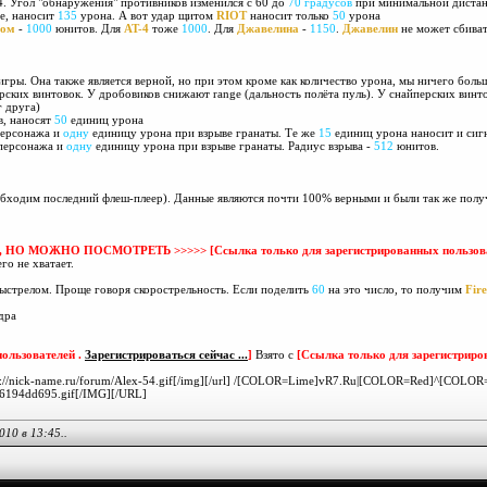
4. Угол "обнаружения" противников изменился с 60 до
70 градусов
при минимальной диста
де, наносит
135
урона. А вот удар щитом
RIOT
наносит только
50
урона
ром
-
1000
юнитов. Для
AT-4
тоже
1000
. Для
Джавелина
-
1150
.
Джавелин
не может сбива
гры. Она также является верной, но при этом кроме как количество урона, мы ничего боль
рских винтовок. У дробовиков снижают range (дальность полёта пуль). У снайперских винт
г друга)
в, наносят
50
единиц урона
персонажа и
одну
единицу урона при взрыве гранаты. Те же
15
единиц урона наносит и сиг
персонажа и
одну
единицу урона при взрыве гранаты. Радиус взрыва -
512
юнитов.
бходим последний флеш-плеер). Данные являются почти 100% верными и были так же получе
, НО МОЖНО ПОСМОТРЕТЬ >>>>>
[Ссылка только для зарегистрированных пользов
го не хватает.
выстрелом. Проще говоря скорострельность. Если поделить
60
на это число, то получим
Fir
дра
ользователей .
Зарегистрироваться сейчас ...
]
Взято с
[Ссылка только для зарегистриро
]http://nick-name.ru/forum/Alex-54.gif[/img][/url] /[COLOR=Lime]vR7.Ru|[COLOR=Red]^[COLOR=
76194dd695.gif[/IMG][/URL]
2010 в
13:45
..