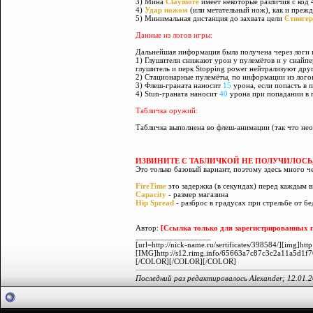
3) Мина
Claymore
имеет некоторые различия с код 
4)
Удар ножом
(или метательный нож), как и преж
5) Минимальная дистанция до захвата цели
Стинге
Данные из логов игры:
Дальнейшая информация была получена через логи и
1) Глушители снижают урон у пулемётов и у снайпе
глушитель и перк Stopping power нейтрализуют дру
2) Стационарные пулемёты, по информации из лого
3) Флеш-граната наносит
15
урона, если попасть в 
4) Stun-граната наносит
40
урона при попадании в 
Табличка оружий:
Табличка выполнена во флеш-анимации (так что нео
ИЗВИНИТЕ С ТАБЛИЧКОЙ НЕ ПОЛУЧИЛОСЬ
Это только базовый вариант, поэтому здесь много че
FireTime
это задержка (в секундах) перед каждым 
Capacity
- размер магазина
Hip Spread
- разброс в градусах при стрельбе от бе
Автор:
[Ссылка только для зарегистрированных п
__________________
[url=http://nick-name.ru/sertificates/398584/][img
[IMG]http://s12.rimg.info/65663a7c87c3c2a11a5d1f
[/COLOR][/COLOR][/COLOR]
Последний раз редактировалось Alexander; 12.01.