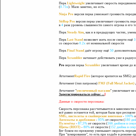
Перк
Lightweight
увеличивает скорость передвижен
(
0.75x
). Мало заметно, но есть.
Ninja Pro
версия перка умножает громкость перед
SitRep Pro
версия перка увеличивает громкость пе
в
4
раза уровень слышимости самого игрока и его т
Перк
Steady Aim
, как и в предыдущих частях, умен
Перк
Last Stand
позволяет жить после смерти ещё
1
со скоростью
0.2х
от номинальной скорости
Перк
Final Stand
даёт игроку ещё
50
дополнительных
Перк
Scrambler
начинает действовать уже в радиу
Pro
версия перка
Scrambler
увеличивает время до 
Аттачмент
Rapid Fire
(которое крепится на SMG) де
Аттачмент (тип патронов)
FMJ (Full Metal Jacket)
Аттачмент "
увеличенный магазин
" увеличивает не
Зарегистрироваться сейчас ...
]
Данные о скорости персонажа:
Скорость персонажа рассчитывается в зависимости 
всё равно останется той, которая была при респаун
SMG, пистолеты и снайперские винтовки
-
100%
о
Автоматы и дробовики
-
95%
от скорости (
180 дю
Пулемёты
-
87,5%
от скорости (
166 дюймов в секу
Щиты (RIOT)
-
80%
от скорости (
152 дюйма в сек
Бег боком по-прежнему уменьшает скорость перед
При "зумировании", то есть при ходьбе в режиме п