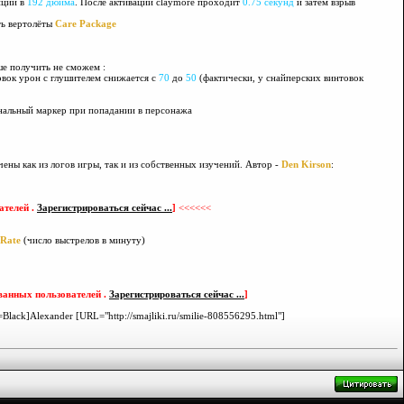
нции в
192 дюйма
. После активации claymore проходит
0.75 секунд
и затем взрыв
ть вертолёты
Care Package
ше получить не сможем :
овок урон с глушителем снижается с
70
до
50
(фактически, у снайперских винтовок
нальный маркер при попадании в персонажа
ны как из логов игры, так и из собственных изучений. Автор -
Den Kirson
:
ателей .
Зарегистрироваться сейчас ...
]
<<<<<<
eRate
(число выстрелов в минуту)
ванных пользователей .
Зарегистрироваться сейчас ...
]
Black]Alexander [URL="http://smajliki.ru/smilie-808556295.html"]