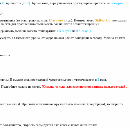
на
40
процентов (
0.6х
). Кроме того, перк уменьшает тряску экрана при беге на
четверть
а)
противника (то есть гранаты, мины
Claymore
и т.д.). Помимо этого
SitRep Pro
уменьшает
То есть для противников слышимость Ваших шагов останется прежней.
удерживать дыхание вместо стандартных
4.5 секунд
на
9.5 секунд
.
и умереть от взрывного урона, от удара ножом или от попадания в голову. Можно ползать
юнитов
 стены. В смысле весь проходящий через стены урон увеличивается в
2
раза.
. Подробнее можно почитать
[Ссылка только для зарегистрированных пользователей .
ет значения). При этом если главное оружие было заменено (подобрано), то скорость
ает большинство, скорость варьируется в не совсем ясных множителях.