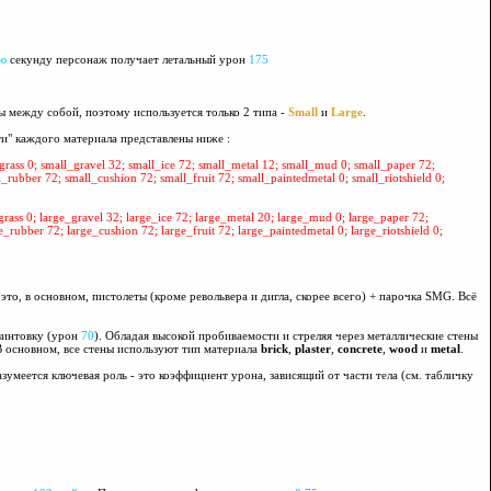
ю
секунду персонаж получает летальный урон
175
 между собой, поэтому используется только 2 типа -
Small
и
Large
.
ти" каждого материала представлены ниже :
l_grass 0; small_gravel 32; small_ice 72; small_metal 12; small_mud 0; small_paper 72;
_rubber 72; small_cushion 72; small_fruit 72; small_paintedmetal 0; small_riotshield 0;
_grass 0; large_gravel 32; large_ice 72; large_metal 20; large_mud 0; large_paper 72;
_rubber 72; large_cushion 72; large_fruit 72; large_paintedmetal 0; large_riotshield 0;
то, в основном, пистолеты (кроме револьвера и дигла, скорее всего) + парочка SMG. Всё
винтовку (урон
70
). Обладая высокой пробиваемости и стреляя через металлические стены
В основном, все стены используют тип материала
brick
,
plaster
,
concrete
,
wood
и
metal
.
азумеется ключевая роль - это коэффициент урона, зависящий от части тела (см. табличку