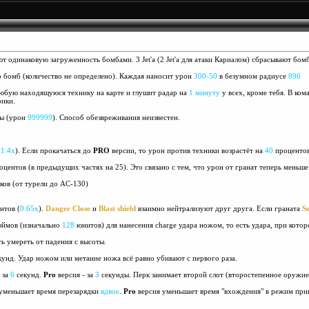
т одинаковую загруженность бомбами. 3 Jet'a (2 Jet'a для атаки Кариалом) сбрасывают бом
 бомб (количество не определено). Каждая наносит урон
300-50
в безумном радиусе
896
любую находящуюся технику на карте и глушит радар на
1 минуту
у всех, кроме тебя. В ком
рики.
ты (урон
999999
). Способ обезвреживания неизвестен.
(
1.4х
). Если прокачаться до
PRO
версии, то урон против техники возрастёт на
40
процентов
центов (в предыдущих частях на 25). Это связано с тем, что урон от гранат теперь меньше
ков (от турели до AC-130)
нтов (
0.65x
).
Danger Close
и
Blast shield
взаимно нейтрализуют друг друга. Если граната
Se
ймов (изначально
128
юнитов) для нанесения charge удара ножом, то есть удара, при кото
 умереть от падения с высоты.
унд. Удар ножом или метание ножа всё равно убивают с первого раза.
 за
6
секунд.
Pro
версия - за
3
секунды. Перк занимает второй слот (второстепенное оружие)
уменьшает время перезарядки
вдвое
.
Pro
версия уменьшает время "вхождения" в режим приц