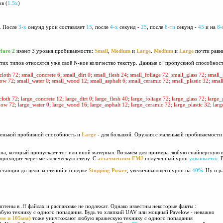
в (
1.5х
)
. После
3-х
секунд урон составляет
15
, после
4-х
секунд -
25
, после
6-ти
секунд -
45
и на
8-
fare 2
имеет 3 уровня пробиваемости:
Small
,
Medium
и
Large
.
Medium
и
Large
почти равны
тих типов относятся уже своё N-ное количество текстур. Данные о "пропускной способнос
cloth 72; small_concrete 6; small_dirt 0; small_flesh 24; small_foliage 72; small_glass 72; smal
ow 72; small_water 0; small_wood 12; small_asphalt 6; small_ceramic 72; small_plastic 32; small
loth 72; large_concrete 12; large_dirt 0; large_flesh 40; large_foliage 72; large_glass 72; large
now 72; large_water 0; large_wood 16; large_asphalt 12; large_ceramic 72; large_plastic 32; large
ленькой пробивной способность и
Large
- для большой. Оружия с маленькой пробиваемости э
на, который пропускает тот или иной материал. Возьмём для примера любую снайперскую 
проходит через металлическую стену. С
аттачментом FMJ
полученный урон
удваивается
. 
истанции до цели за стеной и о перке
Stopping Power
, увеличивающего урон на
40%
. Ну и р
птены в .ff файлах и распаковке не подлежат. Однако известны некоторые факты :
ую технику с одного попадания. Будь то хлипкий UAV или мощный Pavelow - неважно
мм и 105мм)
тоже уничтожают любую вражескую технику с одного попадания