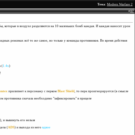
Тема
:
Modern Warfare 2
#
37
бы, которые в воздухе разделяются на 10 маленьких бомб каждая. И каждая наносит урон
андных режимах всё то же самое, но только у команды противников. Во время действия
 (
1.4х
)
!
mtex
прилипнет к персонажу с перком
Blast Shield
, то перк проигнорируется (в смысле
ром противника сначала необходимо "зафиксировать" в прицеле
, и выкинуть его нельзя
ела (
ADS
) и выхода из него
вдвое