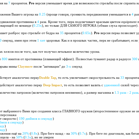
ия на
7
процентов.
Pro
версия уменьшает время для возможности стрельбы после спринта 
вижения Вашего игрока на
0.25
(проще говоря, громкость передвижения уменьшается в
4
раз
редвижения противника в
4
раза. Кроме того, перк подсвечивает красным цветом equipment 
оварищей по команде (
0.25х
), но только ДЛЯ САМОГО ИГРОКА (обман слуха происходит). 
ьшает разброс при стрельбе от бедра на
35
процентов (
0.65х
).
Pro
версия перка позволяет 
0
секунд, имея при этом
1 хит
здоровья. Как и в прошлых частях, перк не срабатывает, есл
 хелсов после того, как тот получил летальное количество урона.
се
800
юнитов от противника (плавающий эффект). Полностью туманит радар в радиусе
300
взрыва мины
Claymore
после "активации" до
3-х
секунд
йствует аналогично перку
Double Tap
, то есть увеличивает скорострельность на
33
процента
действует аналогично перку
Deep Impact
, то есть позволяет валить с
удвоенной
силой через
 количество патронов (количество патронов неизменно), а размер магазина в
1.5 раза - 2 раза
от выбранного Вами при создании класса ГЛАВНОГО оружия (второстепенное оружие не име
е персонажа
т скорости (
190 дюймов в секунду
)
ймов в секунду
)
нду
)
унду
)
вижения ещё на
20%
(
0.8х
). При беге назад - на
30%
(
0.7х
). При беге по диагонали, как бег
рицела - на
50%
(
0.5х
), но не уверен