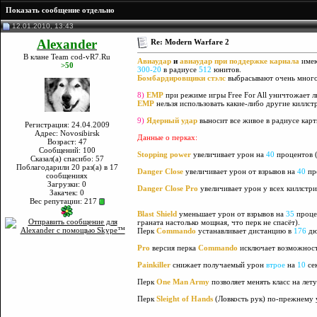
Показать сообщение отдельно
12.01.2010, 13:43
Alexander
Re: Modern Warfare 2
В клане Team cod-vR7.Ru
Авиаудар
и
авиаудар при поддержке кариала
имею
>50
300-20
в радиусе
512
юнитов.
Бомбардировщики стэлс
выбрасывают очень много
8)
EMP
при режиме игры Free For All уничтожает 
EMP
нельзя использовать какие-либо другие киллст
9)
Ядерный удар
выносит все живое в радиусе кар
Регистрация: 24.04.2009
Адрес: Novosibirsk
Данные о перках:
Возраст: 47
Сообщений: 100
Stopping power
увеличивает урон на
40
процентов 
Сказал(а) спасибо: 57
Поблагодарили 20 раз(а) в 17
Danger Close
увеличивает урон от взрывов на
40
про
сообщениях
Загрузки: 0
Danger Close Pro
увеличивает урон у всех киллстри
Закачек: 0
Вес репутации:
217
Blast Shield
уменьшает урон от взрывов на
35
проце
граната настолько мощная, что перк не спасёт).
Перк
Commando
устанавливает дистанцию в
176
дю
Pro
версия перка
Commando
исключает возможность
Painkiller
снижает получаемый урон
втрое
на
10
сек
Перк
One Man Army
позволяет менять класс на лету
Перк
Sleight of Hands
(Ловкость рук) по-прежнему 