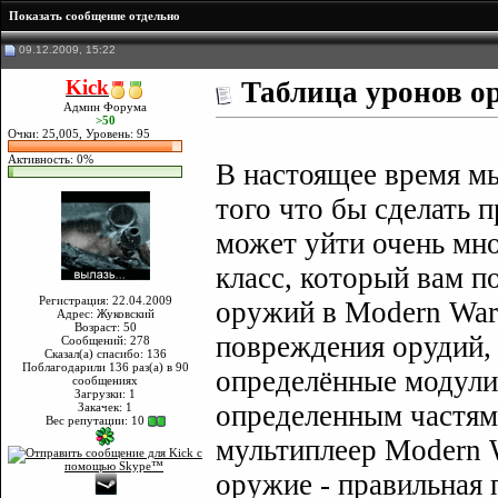
Показать сообщение отдельно
09.12.2009, 15:22
Kick
Таблица уронов о
Админ Форума
>50
Очки: 25,005, Уровень: 95
Активность: 0%
В настоящее время мы
того что бы сделать 
может уйти очень мно
класс, который вам п
Регистрация: 22.04.2009
оружий в Modern Warf
Адрес: Жуковский
Возраст: 50
повреждения орудий, 
Сообщений: 278
Сказал(а) спасибо: 136
Поблагодарили 136 раз(а) в 90
определённые модули 
сообщениях
Загрузки: 1
определенным частям 
Закачек: 1
Вес репутации:
10
мультиплеер Modern W
оружие - правильная 