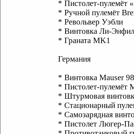
* Пистолет-пулемёт 
* Ручной пулемёт Bre
* Револьвер Уэбли
* Винтовка Ли-Энфи
* Граната MK1
Германия
* Винтовка Mauser 9
* Пистолет-пулемёт 
* Штурмовая винтовк
* Стационарный пуле
* Самозарядная винт
* Пистолет Люгер-П
* Противотанковый г