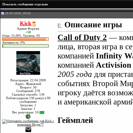
Показать сообщение отдельно
06.05.2009, 09:02
Kick
Описание игры
Админ Форума
>50
Call of Duty 2
— комп
Очки: 25,005, Уровень: 95
Активность: 0%
лица, вторая игра в с
компанией
Infinity 
компанией
Activision
2005 года
для приста
Регистрация: 22.04.2009
событиях Второй Мир
Адрес: Жуковский
Возраст: 50
игроку даётся возмож
Сообщений: 278
Сказал(а) спасибо: 136
Поблагодарили 136 раз(а) в 90
и американской арми
сообщениях
Загрузки: 1
Закачек: 1
Вес репутации:
10
Геймплей