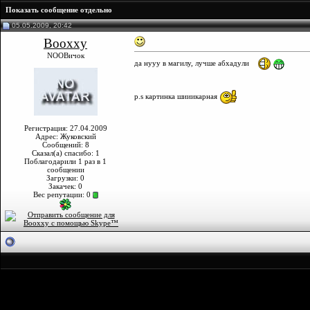
Показать сообщение отдельно
05.05.2009, 20:42
Booxxy
NOOBичок
да нууу в магилу, лучше абхадули
p.s картинка шииикарная
Регистрация: 27.04.2009
Адрес: Жуковский
Сообщений: 8
Сказал(а) спасибо: 1
Поблагодарили 1 раз в 1
сообщении
Загрузки: 0
Закачек: 0
Вес репутации:
0