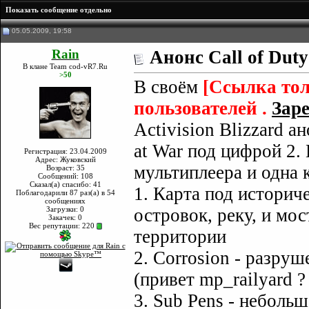
Показать сообщение отдельно
05.05.2009, 19:58
Rain
Анонс Call of Dut
В клане Team cod-vR7.Ru
>50
В своём
[Ссылка тол
пользователей .
Заре
Activision Blizzard а
at War под цифрой 2. 
Регистрация: 23.04.2009
Адрес: Жуковский
мультиплеера и одна 
Возраст: 35
Сообщений: 108
Сказал(а) спасибо: 41
1. Карта под историч
Поблагодарили 87 раз(а) в 54
сообщениях
Загрузки: 0
островок, реку, и мос
Закачек: 0
Вес репутации:
220
территории
2. Corrosion - разру
(привет mp_railyard ? 
3. Sub Pens - неболь