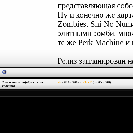
представляющая собо
Ну и конечно же кар
Zombies. Shi No Num
элитными зомби, множ
те же Perk Machine и
Релиз запланирован н
2 пользователя(ей) сказали
ait
(28.07.2009),
KENT
(05.05.2009)
cпасибо: