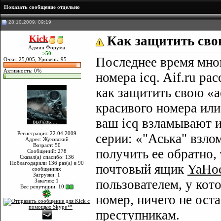
Показать сообщение отдельно
28.10.2009, 09:19
Kick
Как защитить сво
Админ Форума
>50
Последнее время мно
Очки: 25,005, Уровень: 95
Активность: 0%
номера icq. Aif.ru ра
как защитить свою «
красивого номера или
ваш icq взламывают и
Регистрация: 22.04.2009
серии: «"Аська" взлом
Адрес: Жуковский
Возраст: 50
получить ее обратно,
Сообщений: 278
Сказал(а) спасибо: 136
Поблагодарили 136 раз(а) в 90
почтовый ящик
YaHo
сообщениях
Загрузки: 1
пользователем, у ко
Закачек: 1
Вес репутации:
10
номер, ничего не ост
преступникам.