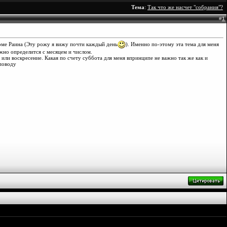
Тема
:
Так что же насчет "собрания"?
#
1
роме Раина (Эту рожу я вижу почти каждый день
). Именно по-этому эта тема для меня
жно определится с месяцем и числом.
 или воскресение. Какая по счету суббота для меня впринципе не важно так же как и
 поводу