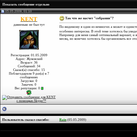
Показать сообщение отдельно
05.05.2009, 01:10
KENT
Так что же насчет "собрания"?
давненько не был тут
По-видимому я один из немногих а может и единств
особенно интересна. В этой теме хотелось бы увид
Например для меня самый оптимальный вариант, и я 
месяц, но конечно хотелось бы организовать все эт
Регистрация: 01.05.2009
Адрес: Жуковский
Возраст: 36
Сообщений: 34
Сказал(а) спасибо: 15
Поблагодарили 9 раз(а) в 7
сообщениях
Загрузки: 0
Закачек: 0
Вес репутации:
0
Пользователь сказал cпасибо:
Rain
(05.05.2009)