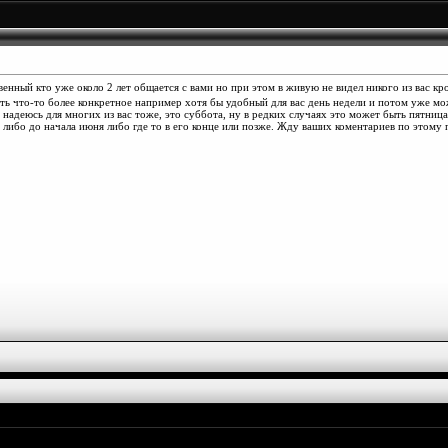
енный кто уже около 2 лет общается с вами но при этом в живую не видел никого из вас к
еть что-то более конкретное например хотя бы удобный для вас день недели и потом уже мо
надеюсь для многих из вас тоже, это суббота, ну в редких случаях это может быть пятница
о либо до начала июня либо где то в его конце или позже. Жду ваших коментариев по этому