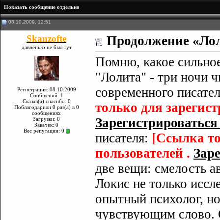
Показать сообщение отдельно
08.10.2009, 12:51
Skanzofte
Продолжение «Ло
давненько не был тут
Помню, какое сильное
"Лолита" - три ночи ч
современного писател
Регистрация: 08.10.2009
Сообщений: 1
Сказал(а) спасибо: 0
только для зарегис
Поблагодарили 0 раз(а) в 0
сообщениях
Зарегистрироваться с
Загрузки: 0
Закачек: 0
Вес репутации:
0
писателя:
[Ссылка т
пользователей .
Заре
две вещи: смелость а
Локис не только иссл
опытный психолог, но
чувствующим слово. 