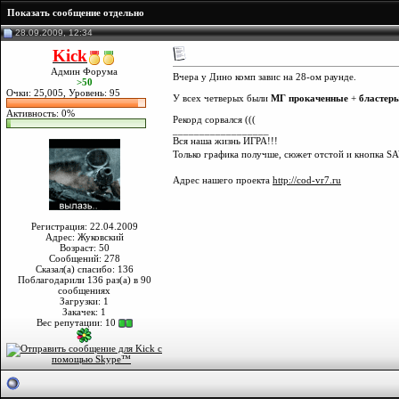
Показать сообщение отдельно
28.09.2009, 12:34
Kick
Админ Форума
Вчера у Дино комп завис на 28-ом раунде.
>50
Очки: 25,005, Уровень: 95
У всех четверых были
МГ прокаченные
+
бластер
Активность: 0%
Рекорд сорвался (((
__________________
Вся наша жизнь ИГРА!!!
Только графика получше, сюжет отстой и кнопка SA
Адрес нашего проекта
http://cod-vr7.ru
Регистрация: 22.04.2009
Адрес: Жуковский
Возраст: 50
Сообщений: 278
Сказал(а) спасибо: 136
Поблагодарили 136 раз(а) в 90
сообщениях
Загрузки: 1
Закачек: 1
Вес репутации:
10