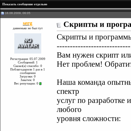
Показать сообщение отдельно
16.08.2009, 06:05
serg
Скрипты и програ
давненько не был тут
Скрипты и программы
----------------------------
Вам нужен скрипт ил
Регистрация: 05.07.2009
Нет проблем! Обратит
Сообщений: 1
Сказал(а) спасибо: 0
Поблагодарили 1 раз в 1
сообщении
Загрузки: 0
Наша команда опытны
Закачек: 0
Вес репутации:
0
спектр
услуг по разработке 
любого
уровня сложности: