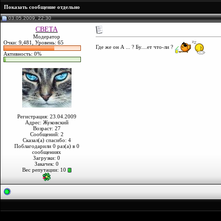
Показать сообщение отдельно
03.05.2009, 22:30
CBETA
Модератор
Очки: 9,481, Уровень: 65
Где же он А ... ? Бу....ет что-ли ?
Активность: 0%
Регистрация: 23.04.2009
Адрес: Жуковский
Возраст: 27
Сообщений: 2
Сказал(а) спасибо: 4
Поблагодарили 0 раз(а) в 0
сообщениях
Загрузки: 0
Закачек: 0
Вес репутации:
10