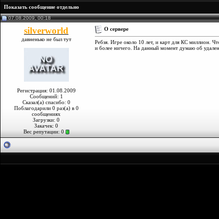
Показать сообщение отдельно
07.08.2009, 00:18
silverworld
О сервере
давненько не был тут
Ребзя. Игре около 10 лет, и карт для КС миллион. Ч
и более ничего. На данный момент думаю об удалени
Регистрация: 01.08.2009
Сообщений: 1
Сказал(а) спасибо: 0
Поблагодарили 0 раз(а) в 0
сообщениях
Загрузки: 0
Закачек: 0
Вес репутации:
0