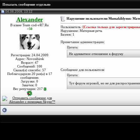
Показать сообщение отдельно
04.08.2009, 13:12
Alexander
Нарушение пользователю Mumakildymn: Мате
В клане Team cod-vR7.Ru
Пользователь:
[Ссылка только для зарегистриров
>50
Нарушение: Матерная речь
Баллов: 1
Примечание администрации:
Цитата:
Не адекватное отношение к форуму
Регистрация: 24.04.2009
Адрес: Novosibirsk
Возраст: 47
Сообщений: 100
Сообщение для пользователя:
Сказал(а) спасибо: 57
Поблагодарили 20 раз(а) в 17
Цитата:
сообщениях
Загрузки: 0
Тут форум игровой, но не для распространени
Закачек: 0
Вес репутации:
217