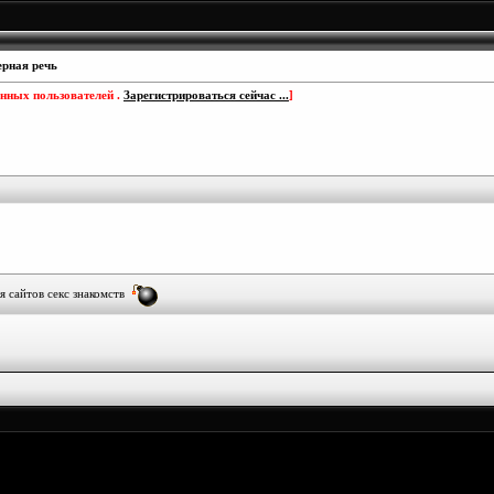
рная речь
анных пользователей .
Зарегистрироваться сейчас ...
]
я сайтов секс знакомств