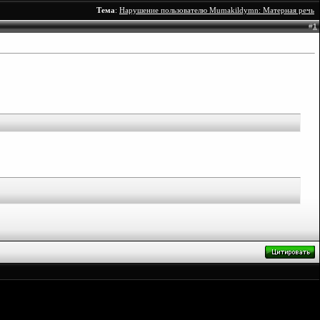
Тема
:
Нарушение пользователю Mumakildymn: Матерная речь
#
1