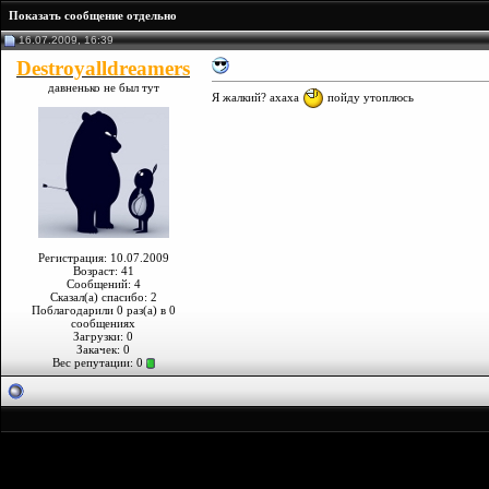
Показать сообщение отдельно
16.07.2009, 16:39
Destroyalldreamers
давненько не был тут
Я жалкий? ахаха
пойду утоплюсь
Регистрация: 10.07.2009
Возраст: 41
Сообщений: 4
Сказал(а) спасибо: 2
Поблагодарили 0 раз(а) в 0
сообщениях
Загрузки: 0
Закачек: 0
Вес репутации:
0