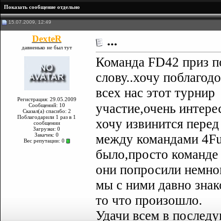
Показать сообщение отдельно
15.07.2009, 12:49
DexteR
...
давненько не был тут
Команда FD42 приз по
слову..хочу поблагод
всех нас этот турнир
Регистрация: 29.05.2009
участие,очень интере
Сообщений: 10
Сказал(а) спасибо: 2
Поблагодарили 1 раз в 1
хочу извинится перед
сообщении
Загрузки: 0
между командами 4Fu
Закачек: 0
Вес репутации:
0
было,просто команде 
они попросили немно
мы с ними давно знак
то что произошло.
Удачи всем в послед