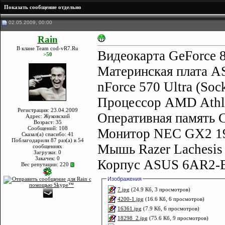
Показать сообщение отдельно
02.05.2009, 00:00
Rain
В клане Team cod-vR7.Ru
Видеокарта GeForce
>50
Материнская плата 
nForce 570 Ultra (So
Процессор AMD Athlo
Регистрация: 23.04.2009
Оперативная память 
Адрес: Жуковский
Возраст: 35
Сообщений: 108
Монитор NEC GX2 1
Сказал(а) спасибо: 41
Поблагодарили 87 раз(а) в 54
Мышь Razer Lachesis 
сообщениях
Загрузки: 0
Закачек: 0
Корпус ASUS 6AR2-B/
Вес репутации:
220
Изображения
7.jpg
(24.9 Кб, 3 просмотров)
4200-1.jpg
(16.6 Кб, 6 просмотров)
16361.jpg
(7.9 Кб, 6 просмотров)
18298_2.jpg
(75.6 Кб, 9 просмотров)