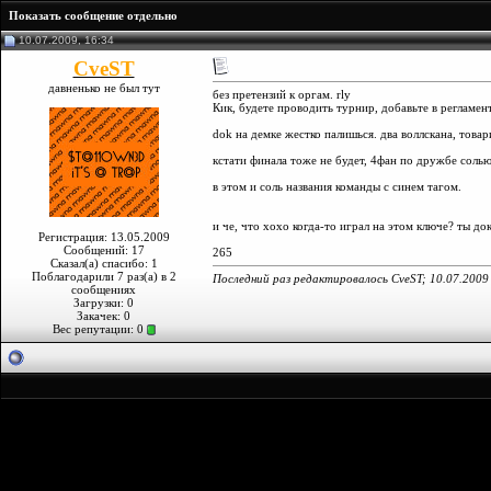
Показать сообщение отдельно
10.07.2009, 16:34
CveST
давненько не был тут
без претензий к оргам. rly
Кик, будете проводить турнир, добавьте в регламен
dok на демке жестко палишься. два воллскана, товар
кстати финала тоже не будет, 4фан по дружбе соль
в этом и соль названия команды с синем тагом.
и че, что хохо когда-то играл на этом ключе? ты до
Регистрация: 13.05.2009
Сообщений: 17
265
Сказал(а) спасибо: 1
Поблагодарили 7 раз(а) в 2
Последний раз редактировалось CveST; 10.07.2009
сообщениях
Загрузки: 0
Закачек: 0
Вес репутации:
0