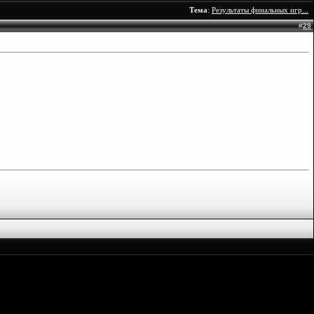
Тема
:
Результаты финальных игр...
#
29