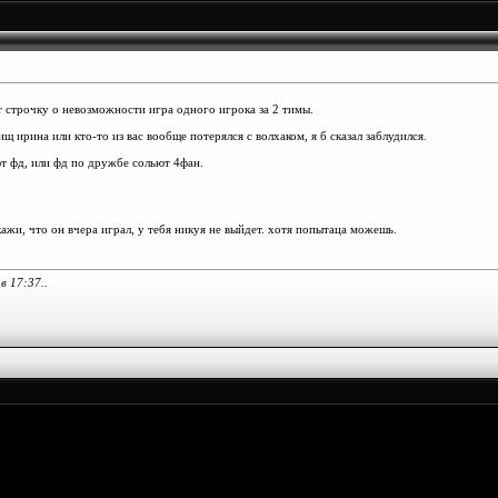
т строчку о невозможности игра одного игрока за 2 тимы.
ищ ирина или кто-то из вас вообще потерялся с волхаком, я б сказал заблудился.
ют фд, или фд по дружбе сольют 4фан.
кажи, что он вчера играл, у тебя никуя не выйдет. хотя попытаца можешь.
 в
17:37
..