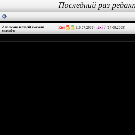
Последний раз редакт
2 пользователя(ей) сказали
lex77
Kick
(10.07.2009),
(17.08.2009)
cпасибо: