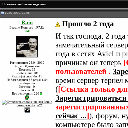
Показать сообщение отдельно
10.07.2009, 12:58
Rain
Прошло 2 года
В клане Team cod-vR7.Ru
>50
И так господа, 2 года
замечательный сервер
года в сетях Aviel и
причинам он теперь
[
Регистрация: 23.04.2009
Адрес: Жуковский
пользователей .
Заре
Возраст: 35
Сообщений: 108
Сказал(а) спасибо: 41
время сервер терпел 
Поблагодарили 87 раз(а) в 54
сообщениях
Загрузки: 0
(
[Ссылка только для
Закачек: 0
Вес репутации:
220
Зарегистрироваться с
зарегистрированных
сейчас ...
]
), форум, 
компьютере было за