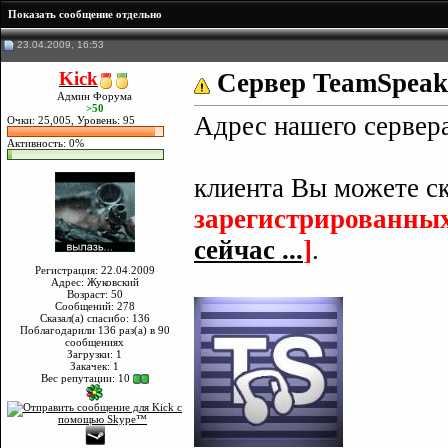
Показать сообщение отдельно
23.04.2009, 16:53
Kick
Сервер TeamSpeak
Админ Форума
>50
Адрес нашего сервер
Очки: 25,005, Уровень: 95
Активность: 0%
клиента Вы можете с
зарегистрированных
сейчас ...
]
.
Регистрация: 22.04.2009
Адрес: Жуковский
Возраст: 50
Сообщений: 278
Сказал(а) спасибо: 136
Поблагодарили 136 раз(а) в 90
сообщениях
Загрузки: 1
Закачек: 1
Вес репутации:
10