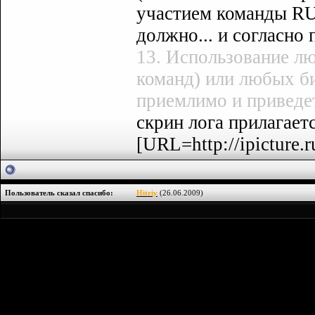
участием команды RUS
должно... и согласно 
13. Использование лю
команд) или любых би
приемлимо и приведе
скрин лога прилагается
[URL=http://ipicture.r
Пользователь сказал cпасибо:
Hitriy
(26.06.2009)