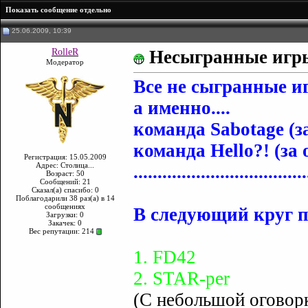
Показать сообщение отдельно
25.06.2009, 10:39
RolleR
Несыгранные игры.
Модератор
Все не сыгранные иг
а именно....
команда Sabotage (
команда Hello?! (за
Регистрация: 15.05.2009
Адрес: Столица...
....................................
Возраст: 50
Сообщений: 21
Сказал(а) спасибо: 0
Поблагодарили 38 раз(а) в 14
сообщениях
В следующий круг 
Загрузки: 0
Закачек: 0
Вес репутации:
214
1. FD42
2. STAR-per
(C небольшой оговорко