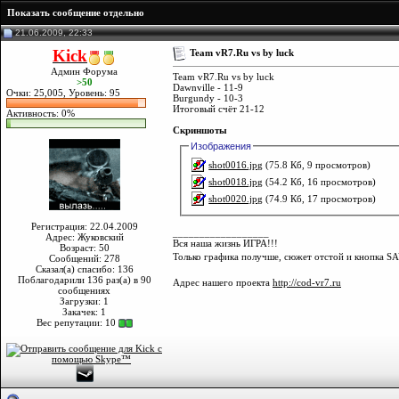
Показать сообщение отдельно
21.06.2009, 22:33
Kick
Team vR7.Ru vs by luck
Админ Форума
Team vR7.Ru vs by luck
>50
Dawnville - 11-9
Очки: 25,005, Уровень: 95
Burgundy - 10-3
Итоговый счёт 21-12
Активность: 0%
Скриншоты
Изображения
shot0016.jpg
(75.8 Кб, 9 просмотров)
shot0018.jpg
(54.2 Кб, 16 просмотров)
shot0020.jpg
(74.9 Кб, 17 просмотров)
Регистрация: 22.04.2009
__________________
Адрес: Жуковский
Вся наша жизнь ИГРА!!!
Возраст: 50
Только графика получше, сюжет отстой и кнопка SA
Сообщений: 278
Сказал(а) спасибо: 136
Поблагодарили 136 раз(а) в 90
Адрес нашего проекта
http://cod-vr7.ru
сообщениях
Загрузки: 1
Закачек: 1
Вес репутации:
10