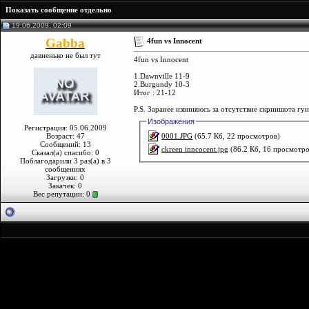
Показать сообщение отдельно
19.06.2009, 02:09
Gabba
4fun vs Innocent
давненько не был тут
4fun vs Innocent
1.Dawnville 11-9
2.Burgundy 10-3
Итог : 21-12
P.S. Заранее извиняюсь за отсутствие скриншота гу
Изображения
Регистрация: 05.06.2009
0001.JPG
(65.7 Кб, 22 просмотров)
Возраст: 47
Сообщений: 13
ckreen inncocent.jpg
(86.2 Кб, 16 просмотро
Сказал(а) спасибо: 0
Поблагодарили 3 раз(а) в 3
сообщениях
Загрузки: 0
Закачек: 0
Вес репутации:
0