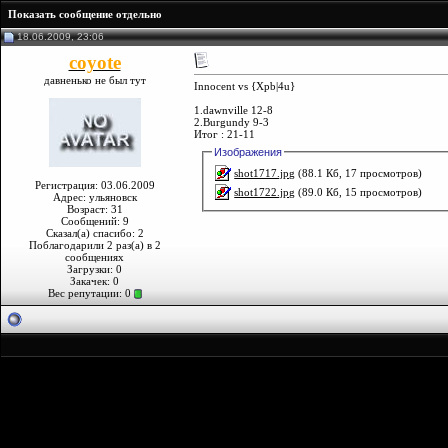
Показать сообщение отдельно
18.06.2009, 23:06
coyote
давненько не был тут
Innocent vs {Xpb|4u}
1.dawnville 12-8
2.Burgundy 9-3
Итог : 21-11
Изображения
shot1717.jpg
(88.1 Кб, 17 просмотров)
Регистрация: 03.06.2009
shot1722.jpg
(89.0 Кб, 15 просмотров)
Адрес: ульяновск
Возраст: 31
Сообщений: 9
Сказал(а) спасибо: 2
Поблагодарили 2 раз(а) в 2
сообщениях
Загрузки: 0
Закачек: 0
Вес репутации:
0